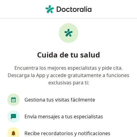
Men
Traumatología • Naucalpan de Juárez, México
Filtros
• 1
Seguro:
GNP Seguros
Centros médicos de Traumatología GNP
Cuida de tu salud
Seguros en Naucalpan de Juárez
Encuentra los mejores especialistas y pide cita.
Descarga la App y accede gratuitamente a funciones
exclusivas para ti:
Gestiona tus visitas fácilmente
Envía mensajes a tus especialistas
SaludGia
·
Ver más
Traumatólogo, Cirujano general, Ginecólogo
Recibe recordatorios y notificaciones
283 opiniones