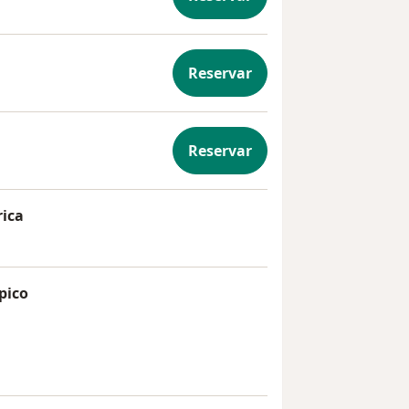
ía General
Reservar
rugía General
Reservar
tología
rica
ariátrica
pico
ndoscópico