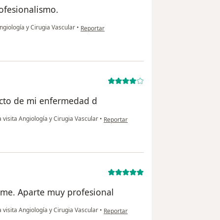
ofesionalismo.
en opinión del usuario JIM
ngiología y Cirugia Vascular
•
Reportar
ecto de mi enfermedad d
en opinión del usuario Bimm
visita Angiología y Cirugia Vascular
•
Reportar
arme. Aparte muy profesional
en opinión del usuario IB
visita Angiología y Cirugia Vascular
•
Reportar