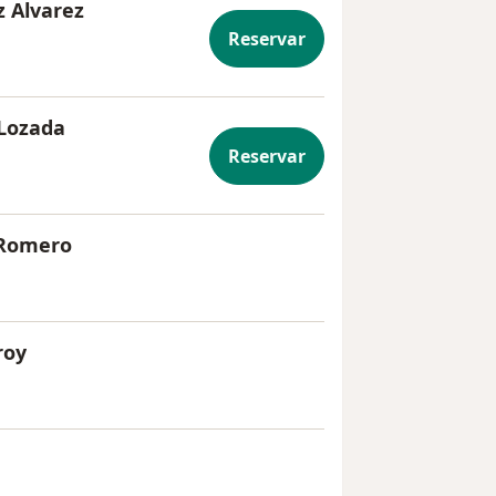
z Alvarez
Reservar
 Lozada
Reservar
 Romero
roy