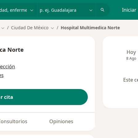
dad, enfermedad o nombre
p. ej. Guadalajara
Iniciar
Ciudad De México
Hospital Multimedica Norte
Cambiar de ciudad
Cambiar de ciudad
ica Norte
Hoy
8 Ago
rección
es
Este c
r cita
Consultorios
Opiniones