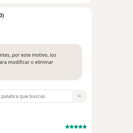
0)
tes, por este motivo, los
ara modificar o eliminar
mación sobre opiniones
opiniones