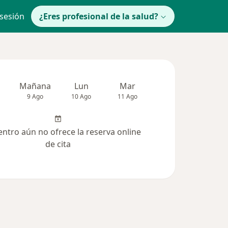
 sesión
¿Eres profesional de la salud?
Mañana
Lun
Mar
Mié
Jue
9 Ago
10 Ago
11 Ago
12 Ago
13 Ag
entro aún no ofrece la reserva online
de cita