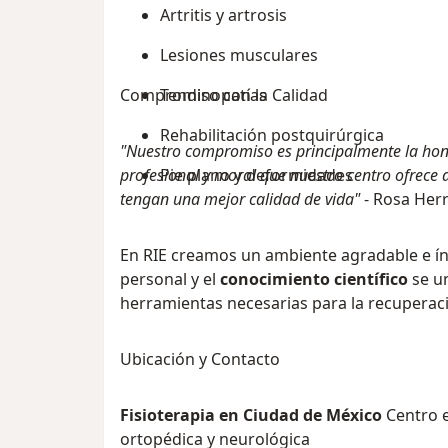
Artritis y artrosis
Lesiones musculares
Compromiso con la Calidad
Tendinopatías
Rehabilitación postquirúrgica
"Nuestro compromiso es principalmente la hone
profesional y moral que nuestro centro ofrece 
Pie plano y deformidades
tengan una mejor calidad de vida"
- Rosa Herr
En RIE creamos un ambiente agradable e í
personal y el
conocimiento científico
se u
herramientas necesarias para la recuperaci
Ubicación y Contacto
Fisioterapia en Ciudad de México
Centro e
ortopédica y neurológica