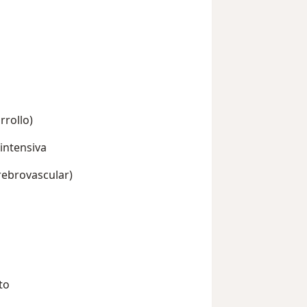
rollo)
intensiva
rebrovascular)
to