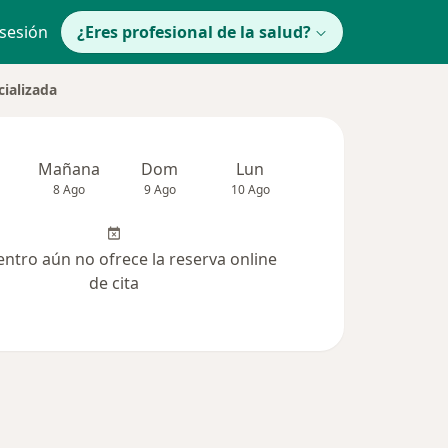
 sesión
¿Eres profesional de la salud?
cializada
Mañana
Dom
Lun
Mar
Mié
8 Ago
9 Ago
10 Ago
11 Ago
12 Ag
entro aún no ofrece la reserva online
de cita