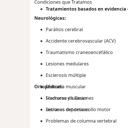
Condiciones que Tratamos
Tratamientos basados en evidencia c
Neurológicas:
Parálisis cerebral
Accidente cerebrovascular (ACV)
Traumatismo craneoencefálico
Lesiones medulares
Esclerosis múltiple
Ortopédicas:
Distrofia muscular
Síndrome de Down
Fracturas y luxaciones
Retrasos del desarrollo motor
Lesiones deportivas
Problemas de columna vertebral