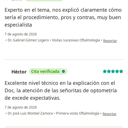
Experto en el tema, nos explicó claramente cómo
sería el procedimiento, pros y contras, muy buen
especialista
7 de agosto de 2026
en opinión del
•
Dr. Gabriel Gómez Logero
•
Visitas sucesivas Oftalmología
•
Reportar
Héctor
Cita verificada
H
Excelente nivel técnico en la explicación con el
Doc, la atención de las señoritas de optometría
de excede expectativas.
7 de agosto de 2026
en opinión del 
•
Dr. José Luis Montiel Zamora
•
Primera visita Oftalmología
•
Reportar