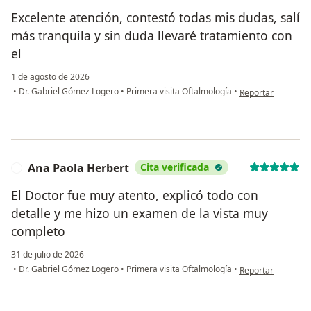
Excelente atención, contestó todas mis dudas, salí
más tranquila y sin duda llevaré tratamiento con
el
1 de agosto de 2026
en opinión del usu
•
Dr. Gabriel Gómez Logero
•
Primera visita Oftalmología
•
Reportar
Ana Paola Herbert
Cita verificada
A
El Doctor fue muy atento, explicó todo con
detalle y me hizo un examen de la vista muy
completo
31 de julio de 2026
en opinión del usu
•
Dr. Gabriel Gómez Logero
•
Primera visita Oftalmología
•
Reportar