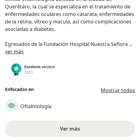
Querétaro, la cual se especializa en el tratamiento de
enfermedades oculares como catarata, enfermedades
de la retina, vítreo y macula, así como complicaciones
asociadas a diabetes.
Egresados de la Fundación Hospital Nuestra Señora de
Acerca de nosotros
la Luz IAP, Instituto Nacional de Rehabilitación y el
ver más
Hospital Central Militar con más de 10 años de
experiencia.
Estamos certificados por el Consejo Mexicano de
Oftalmología (CMO), International Council of
Enfocados en
Mostrar todos
Ophthalmology (ICO), Asociación Mexicana de Retina
(AMR) y el Centro Mexicano de Córnea y Cirugía
Oftalmología
Refractiva (CMCCR) y la Asociación de Oftalmólogos
del Estado de Querétaro (AOEQ).
Ver más
Contamos con la mejor tecnología para tu revisión