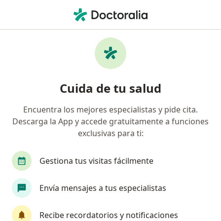
Men
Pediatría • Toluca de Lerdo, México
Filtros
• 1
Seguro
Mapa
Centros médicos de Pediatría en Toluca de
Cuida de tu salud
Lerdo
Encuentra los mejores especialistas y pide cita.
Descarga la App y accede gratuitamente a funciones
exclusivas para ti:
Gestiona tus visitas fácilmente
Envía mensajes a tus especialistas
Reina Madre
Pediatra, Ginecólogo
Recibe recordatorios y notificaciones
4616 opiniones