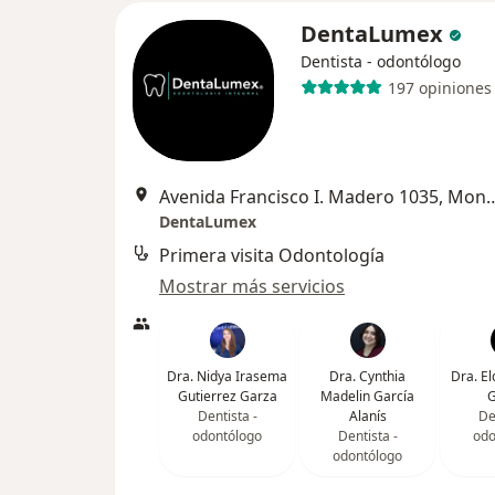
DentaLumex
Dentista - odontólogo
197 opiniones
Avenida Francisco I. Mader
DentaLumex
Primera visita Odontología
Mostrar más servicios
Dra. Nidya Irasema
Dra. Cynthia
Dra. El
Gutierrez Garza
Madelin García
G
Dentista -
Alanís
De
odontólogo
Dentista -
odo
odontólogo