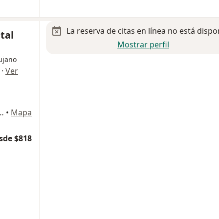
La reserva de citas en línea no está dispo
tal
Mostrar perfil
rujano
·
Ver
l Valle, local 57, San Pedro Garza Garcia
•
Mapa
sde $818