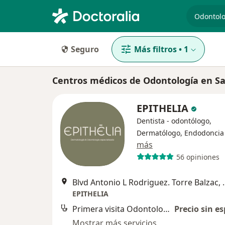
especiali
Seguro
Más filtros
•
1
Centros médicos de Odontología en Sa
EPITHELIA
Dentista - odontólogo,
Dermatólogo, Endodoncia
más
56 opiniones
Blvd Antonio L Rodriguez. Torr
EPITHELIA
Primera visita Odontología
Precio sin es
Mostrar más servicios