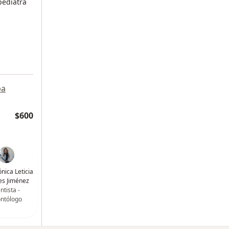
pediatra
pa
$600
nica Leticia
es Jiménez
ntista -
ntólogo