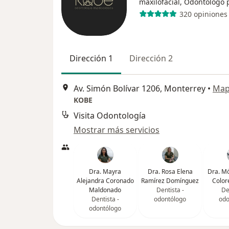
maxilofacial, Odontólogo 
320 opiniones
Dirección 1
Dirección 2
Av. Simón Bolívar 1206, Monterrey
•
Ma
KOBE
Visita Odontología
Mostrar más servicios
Dra. Mayra
Dra. Rosa Elena
Dra. Mó
Alejandra Coronado
Ramírez Domínguez
Color
Maldonado
Dentista -
De
Dentista -
odontólogo
odo
odontólogo