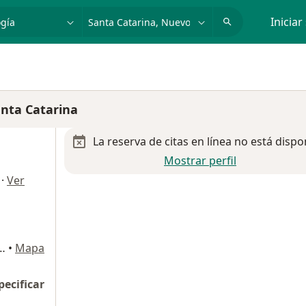
dad, enfermedad o nombre
p. ej. Guadalajara
Iniciar
nta Catarina
La reserva de citas en línea no está dispo
Mostrar perfil
·
Ver
e Balzac, local A202, Col. Santa María., Monterrey
•
Mapa
pecificar