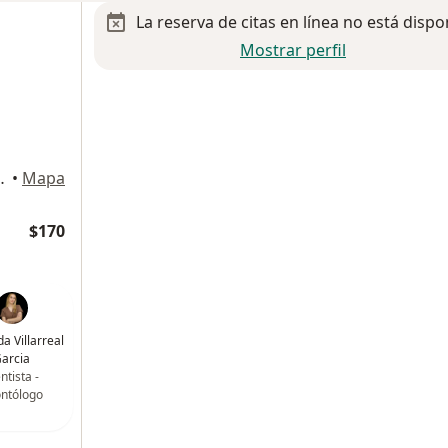
La reserva de citas en línea no está dispo
Mostrar perfil
o 1035, Monterrey
•
Mapa
$170
da Villarreal
arcia
ntista -
ntólogo