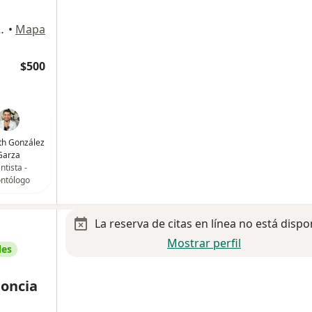
-D, San Nicolás de los Garza
•
Mapa
$500
th González
Garza
ntista -
ntólogo
La reserva de citas en línea no está dispo
Mostrar perfil
les
oncia