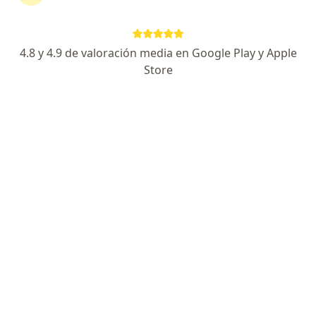
Ver más
37 opiniones
4.8 y 4.9 de valoración media en Google Play y Apple
De La Pilastra 837, Villa de San Miguel, Guadalupe
•
Mapa
Store
PM Odontología Avanzada y Ortodoncia
Visita Odontología
$300
Mostrar más servicios
Dr. Manuel Humberto
Dra. Priscila Berenice
Arizpe García
Gutiérrez Martínez
Dentista - odontólogo
Dentista - odontólogo
Ningún profesional de este centro tiene citas disponibles
Mostrar perfil