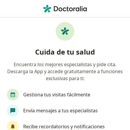
Men
Odontología • Apodaca, Nuevo Léon
Filtros
• 1
Seguro
Mapa
Centros médicos de Odontología en
Cuida de tu salud
Apodaca
Encuentra los mejores especialistas y pide cita.
Descarga la App y accede gratuitamente a funciones
exclusivas para ti:
Gestiona tus visitas fácilmente
Envía mensajes a tus especialistas
Pago en línea
Pagos a meses disponibles
PM Odontología Avanzada y Ortodoncia
Recibe recordatorios y notificaciones
·
Dentista - odontólogo, Odontólogo pediatra, Ortodoncista