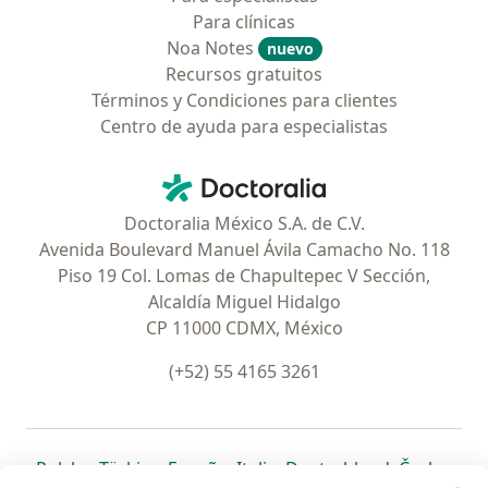
Para clínicas
Noa Notes
nuevo
Recursos gratuitos
Términos y Condiciones para clientes
Centro de ayuda para especialistas
Contacto
Doctoralia - Página de inicio
Doctoralia México S.A. de C.V.
Avenida Boulevard Manuel Ávila Camacho No. 118
Piso 19 Col. Lomas de Chapultepec V Sección,
Alcaldía Miguel Hidalgo
CP 11000 CDMX, México
(+52) 55 4165 3261
se abre en una nueva pestaña
se abre en una nueva pestaña
se abre en una nueva pestaña
se abre en una nueva pes
se abre en 
se a
Polska
,
Türkiye
,
España
,
Italia
,
Deutschland
,
Česko
,