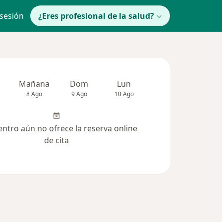
 sesión
¿Eres profesional de la salud?
Mañana
Dom
Lun
Mar
Mié
8 Ago
9 Ago
10 Ago
11 Ago
12 Ag
entro aún no ofrece la reserva online
de cita