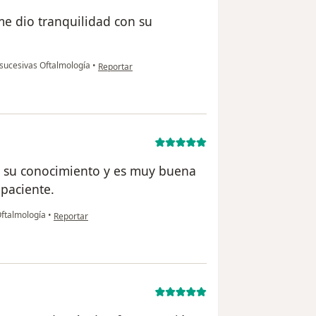
me dio tranquilidad con su
en opinión del usuario Jorge
 sucesivas Oftalmología
•
Reportar
ra su conocimiento y es muy buena
 paciente.
en opinión del usuario Juan Paredes
Oftalmología
•
Reportar