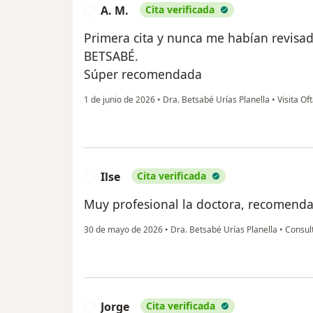
A. M.
Cita verificada
A
Primera cita y nunca me habían revisa
BETSABÉ.
Súper recomendada
1 de junio de 2026
•
Dra. Betsabé Urías Planella
•
Visita Of
Ilse
Cita verificada
I
Muy profesional la doctora, recomenda
30 de mayo de 2026
•
Dra. Betsabé Urías Planella
•
Consult
Jorge
Cita verificada
J