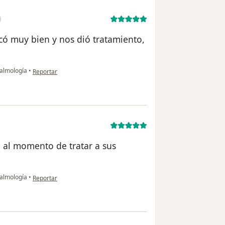
icó muy bien y nos dió tratamiento,
en opinión del usuario Claudia
talmología
•
Reportar
 al momento de tratar a sus
en opinión del usuario Vanessa
talmología
•
Reportar