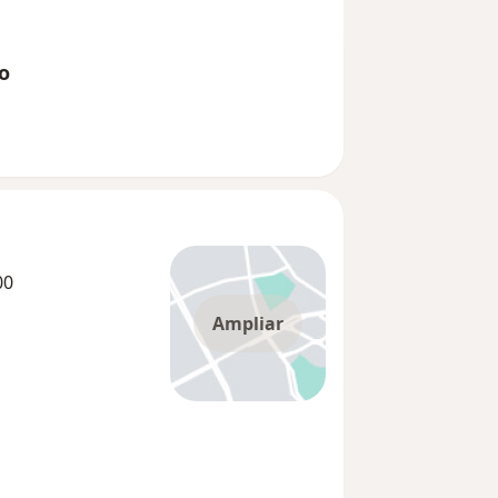
o
00
Ampliar