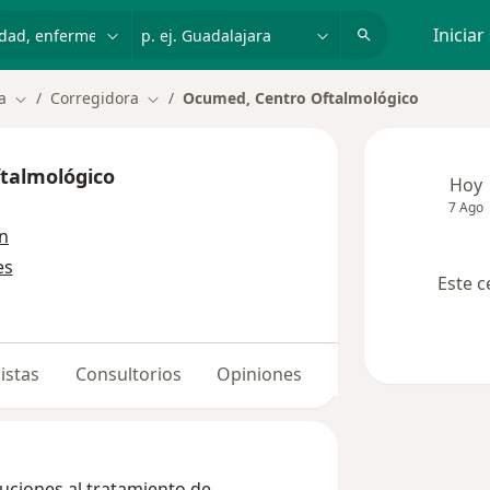
dad, enfermedad o nombre
p. ej. Guadalajara
Iniciar
a
Corregidora
Ocumed, Centro Oftalmológico
Cambiar de ciudad
Cambiar de ciudad
talmológico
Hoy
7 Ago
ón
es
Este c
istas
Consultorios
Opiniones
uciones al tratamiento de