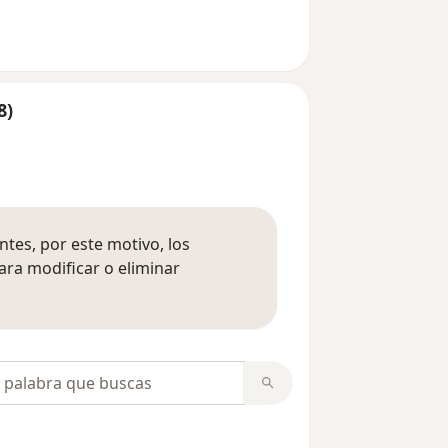
8)
tes, por este motivo, los
ara modificar o eliminar
mación sobre opiniones
opiniones