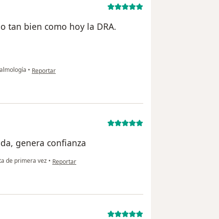
do tan bien como hoy la DRA.
en opinión del usuario A. M.
talmología
•
Reportar
da, genera confianza
en opinión del usuario Ilse
a de primera vez
•
Reportar