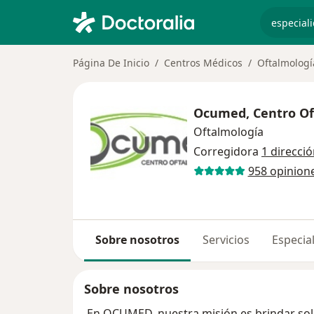
especiali
Página De Inicio
Centros Médicos
Oftalmologí
Ocumed, Centro Of
Oftalmología
Corregidora
1 direcci
958 opinion
Sobre nosotros
Servicios
Especial
Sobre nosotros
En OCUMED, nuestra misión es brindar sol