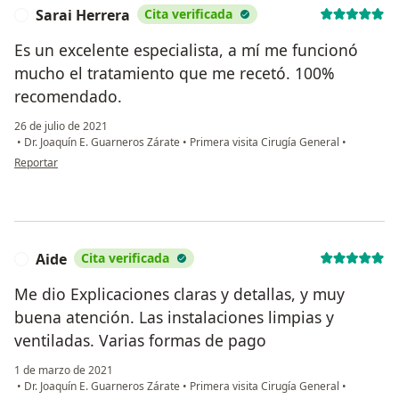
Sarai Herrera
Cita verificada
S
Es un excelente especialista, a mí me funcionó
mucho el tratamiento que me recetó. 100%
recomendado.
26 de julio de 2021
•
Dr. Joaquín E. Guarneros Zárate
•
Primera visita Cirugía General
•
en opinión del usuario Sarai Herrera
Reportar
Aide
Cita verificada
A
Me dio Explicaciones claras y detallas, y muy
buena atención. Las instalaciones limpias y
ventiladas. Varias formas de pago
1 de marzo de 2021
•
Dr. Joaquín E. Guarneros Zárate
•
Primera visita Cirugía General
•