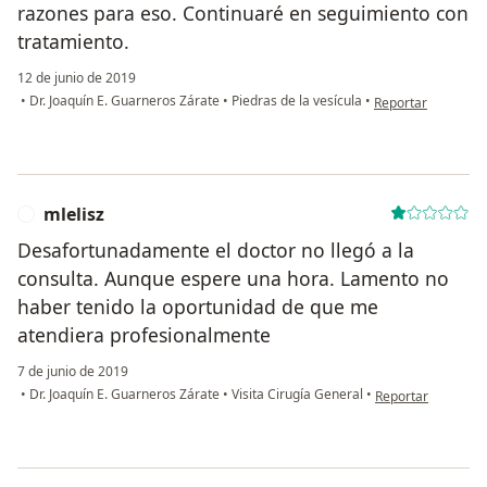
razones para eso. Continuaré en seguimiento con
tratamiento.
12 de junio de 2019
en opinión del usu
•
Dr. Joaquín E. Guarneros Zárate
•
Piedras de la vesícula
•
Reportar
mlelisz
M
Desafortunadamente el doctor no llegó a la
consulta. Aunque espere una hora. Lamento no
haber tenido la oportunidad de que me
atendiera profesionalmente
7 de junio de 2019
en opinión del usu
•
Dr. Joaquín E. Guarneros Zárate
•
Visita Cirugía General
•
Reportar