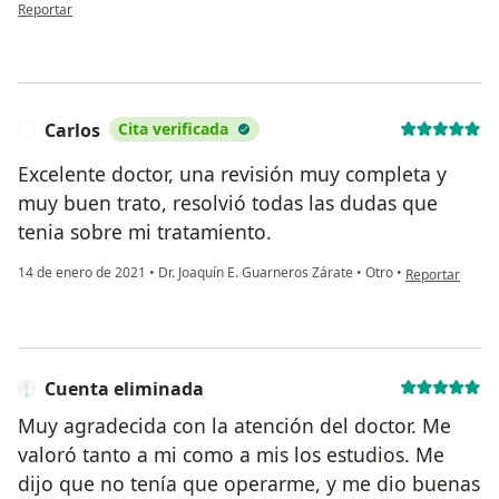
en opinión del usuario Aide
Reportar
Carlos
Cita verificada
C
Excelente doctor, una revisión muy completa y
muy buen trato, resolvió todas las dudas que
tenia sobre mi tratamiento.
en opinión del 
14 de enero de 2021
•
Dr. Joaquín E. Guarneros Zárate
•
Otro
•
Reportar
Cuenta eliminada
Muy agradecida con la atención del doctor. Me
valoró tanto a mi como a mis los estudios. Me
dijo que no tenía que operarme, y me dio buenas