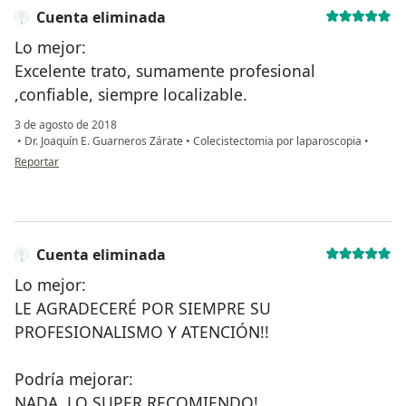
Cuenta eliminada
Lo mejor:
Excelente trato, sumamente profesional
,confiable, siempre localizable.
3 de agosto de 2018
•
Dr. Joaquín E. Guarneros Zárate
•
Colecistectomia por laparoscopia
•
en opinión del usuario Cuenta eliminada
Reportar
Cuenta eliminada
Lo mejor:
LE AGRADECERÉ POR SIEMPRE SU
PROFESIONALISMO Y ATENCIÓN!!
Podría mejorar:
NADA, LO SUPER RECOMIENDO!