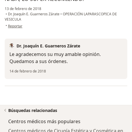
13 de febrero de 2018
•
Dr. Joaquín E. Guarneros Zárate
•
OPERACIÓN LAPARASCOPICA DE
VESICULA
en opinión del usuario Cuenta eliminada
•
Reportar
Dr. Joaquín E. Guarneros Zárate
Le agradecemos su muy amable opinión.
Quedamos a sus órdenes.
14 de febrero de 2018
Búsquedas relacionadas
Centros médicos más populares
Centros médicos de Cirugía Estética y Cosmética en