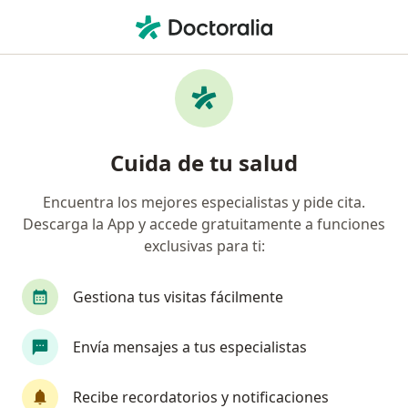
Men
Cirugía General • Cuautitlan Izcalli, México
Filtros
• 1
Seguro
Mapa
Centros médicos de Cirugía General en
Cuida de tu salud
Cuautitlan Izcalli
Encuentra los mejores especialistas y pide cita.
Descarga la App y accede gratuitamente a funciones
exclusivas para ti:
Gestiona tus visitas fácilmente
Envía mensajes a tus especialistas
Hospital Star Médica Luna Parc
·
Ver más
Cirujano general, Alergólogo, Anatomopatólogo
Recibe recordatorios y notificaciones
7564 opiniones