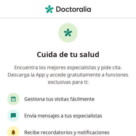
Men
Hematología • Metepec, México
Filtros
• 1
Seguro
Mapa
Centros médicos de Hematología en
Cuida de tu salud
Metepec
Encuentra los mejores especialistas y pide cita.
Descarga la App y accede gratuitamente a funciones
exclusivas para ti:
Gestiona tus visitas fácilmente
Envía mensajes a tus especialistas
Laboratorio lehning
·
Ver más
Hematólogo, Anatomopatólogo, Genetista
Recibe recordatorios y notificaciones