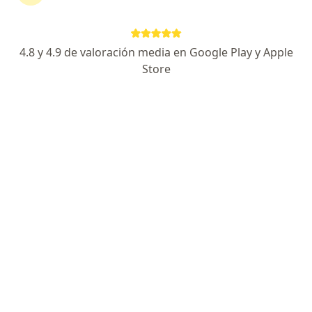
Isaac Newton 229, Toluca
•
Mapa
Laboratorio lehning
Ningún profesional de este centro tiene citas disponibles
4.8 y 4.9 de valoración media en Google Play y Apple
Mostrar perfil
Store
Sanatorio Florencia
·
Ver más
Hematólogo, Alergólogo, Angiólogo
681 opiniones
Paseo Vicente Guerrero 205 , Toluca
•
Mapa
Sanatorio Florencia