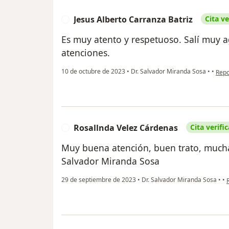
Jesus Alberto Carranza Batriz
Cita ve
J
Es muy atento y respetuoso. Salí muy a
atenciones.
en o
10 de octubre de 2023
•
Dr. Salvador Miranda Sosa
•
•
Repo
Rosallnda Velez Cárdenas
Cita verifi
R
Muy buena atención, buen trato, mucha
Salvador Miranda Sosa
e
29 de septiembre de 2023
•
Dr. Salvador Miranda Sosa
•
•