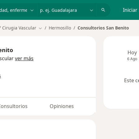
dad, enfermedad o nombre
p. ej. Guadalajara
Iniciar
Y Cirugia Vascular
Hermosillo
Consultorios San Benito
Cambiar de ciudad
enito
Hoy
scular
ver más
6 Ago
s
Este c
Consultorios
Opiniones