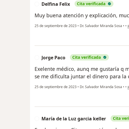
Delfina Felix
Cita verificada
D
Muy buena atención y explicación, muc
e
25 de septiembre de 2023
•
Dr. Salvador Miranda Sosa
•
•
Jorge Paco
Cita verificada
J
Exelente médico, aunq me gustaría q me
se me dificulta juntar el dinero para la
e
25 de septiembre de 2023
•
Dr. Salvador Miranda Sosa
•
•
María de la Luz garcia keller
Cita ver
M