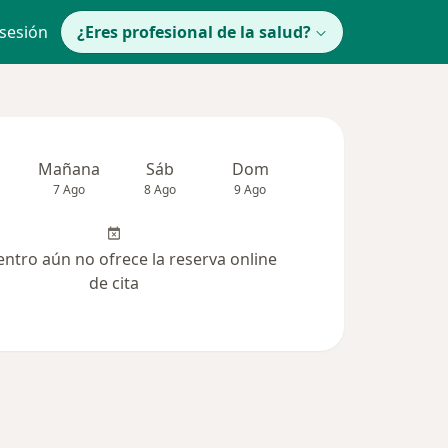
 sesión
¿Eres profesional de la salud?
Mañana
Sáb
Dom
Lun
Mar
7 Ago
8 Ago
9 Ago
10 Ago
11 Ag
entro aún no ofrece la reserva online
de cita