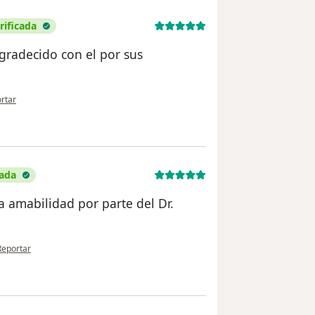
rificada
gradecido con el por sus
pinión del usuario Jesus Alberto Carranza Batriz
rtar
cada
 amabilidad por parte del Dr.
n opinión del usuario Rosallnda Velez Cárdenas
Reportar