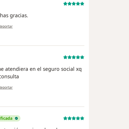
has gracias.
n opinión del usuario Delfina Felix
Reportar
 atendiera en el seguro social xq
 consulta
n opinión del usuario Jorge Paco
Reportar
ificada