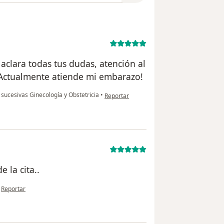
aclara todas tus dudas, atención al
 Actualmente atiende mi embarazo!
en opinión del usuario Judith
 sucesivas Ginecología y Obstetricia
•
Reportar
 la cita..
en opinión del usuario Maria del socorro
•
Reportar