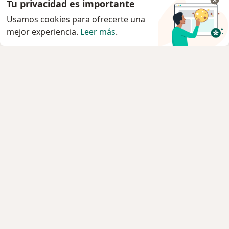
Tu privacidad es importante
Usamos cookies para ofrecerte una
mejor experiencia.
Leer más
.
Servicio
Privacidad y cookies
Quiénes somos
Contacto
Empleos
Nuevas posiciones
Términos y condiciones generales
Prensa
Para los pacientes
Especialistas
Clínicas
Pregunta al Experto
Servicios
Enfermedades