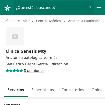
Men
¿Qué estás buscando?
Página De Inicio
Centros Médicos
Anatomía Patológica
C
Clinica Genesis Mty
Anatomía patológica
ver más
San Pedro Garza Garcia
1 dirección
8 opiniones
Servicios
Especialistas
Consultorios
Opinio
Servicios