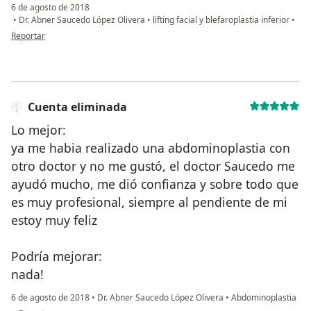
6 de agosto de 2018
•
Dr. Abner Saucedo López Olivera
•
lifting facial y blefaroplastia inferior
•
en opinión del usuario Cuenta eliminada
Reportar
Cuenta eliminada
Lo mejor:
ya me habia realizado una abdominoplastia con
otro doctor y no me gustó, el doctor Saucedo me
ayudó mucho, me dió confianza y sobre todo que
es muy profesional, siempre al pendiente de mi
estoy muy feliz
Podría mejorar:
nada!
6 de agosto de 2018
•
Dr. Abner Saucedo López Olivera
•
Abdominoplastia
en opinión del usuario Cuenta eliminada