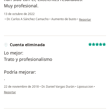
Muy profesional.
13 de octubre de 2022
en opinión del usuario
•
Dr. Carlos A Sánchez Camacho
•
Aumento de busto
•
Reportar
Cuenta eliminada
Lo mejor:
Trato y profesionalismo
Podría mejorar:
.
22 de noviembre de 2018
•
Dr. Daniel Vargas Durán
•
Liposuccion
•
en opinión del usuario Cuenta eliminada
Reportar