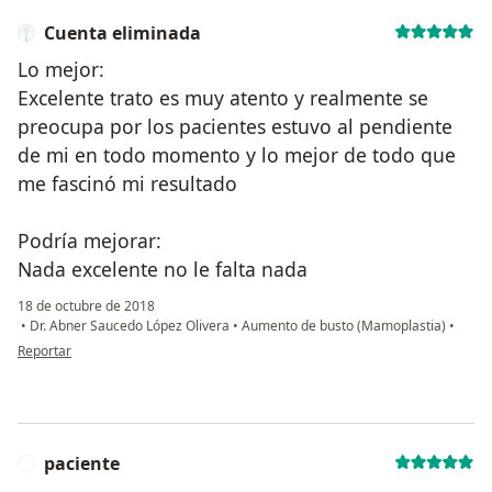
Cuenta eliminada
Lo mejor:
Excelente trato es muy atento y realmente se
preocupa por los pacientes estuvo al pendiente
de mi en todo momento y lo mejor de todo que
me fascinó mi resultado
Podría mejorar:
Nada excelente no le falta nada
18 de octubre de 2018
•
Dr. Abner Saucedo López Olivera
•
Aumento de busto (Mamoplastia)
•
en opinión del usuario Cuenta eliminada
Reportar
paciente
P