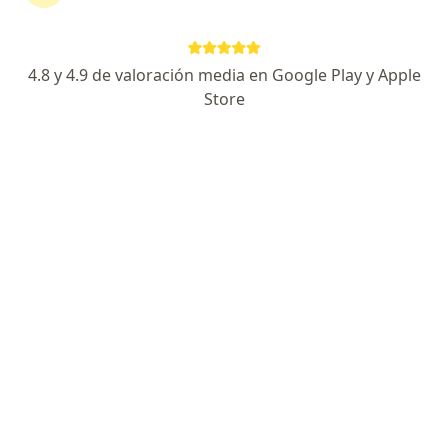
Cardio Care Sc
Ningún profesional de este centro tiene citas disponibles
4.8 y 4.9 de valoración media en Google Play y Apple
Mostrar perfil
Store
Centro Médico Nacional Siglo XXI
Cardiólogo, Cirujano cardiovascular y torácico, Cirujano
·
Ver más
general
Av. Cuauhtémoc 300, Cuauhtémoc
•
Mapa
Centro Médico Nacional Siglo XXI
Primera visita Cardiología
Precio sin especificar