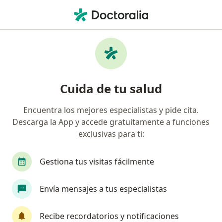
Men
Cardiología • Iztacalco, CDMX
Filtros
• 1
Seguro
Mapa
Centros médicos de Cardiología en Iztacalco
Cuida de tu salud
Encuentra los mejores especialistas y pide cita.
Descarga la App y accede gratuitamente a funciones
exclusivas para ti:
Gestiona tus visitas fácilmente
Cardio Care Sc
Envía mensajes a tus especialistas
Cardiólogo
Calle Tlacotalpan 4, Ciudad de México
•
Mapa
Recibe recordatorios y notificaciones