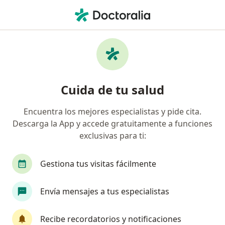
Men
Cirujano Plástico • Saltillo, Coahuila
Filtros
Seguro:
Seguros Atlas
Cirujanos plásticos recomendados de
Cuida de tu salud
Seguros Atlas en Saltillo
Encuentra los mejores especialistas y pide cita.
Descarga la App y accede gratuitamente a funciones
exclusivas para ti:
Gestiona tus visitas fácilmente
Envía mensajes a tus especialistas
Dr. Marcelo Ruiz Siller
·
Ver más
Cirujano plástico
Recibe recordatorios y notificaciones
8 opiniones