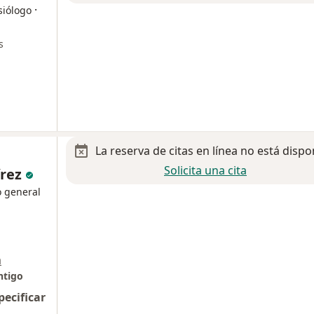
·
siólogo
s
La reserva de citas en línea no está dispo
Solicita una cita
írez
o general
a
ntigo
pecificar