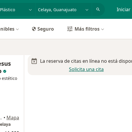
dad, enfermedad o nombre
p. ej. Guadalajara
Iniciar
nibles
Seguro
Más filtros
La reserva de citas en línea no está dispo
esus
Solicita una cita
o
 estético
. Clouthier 200, Celaya
•
Mapa
elaya