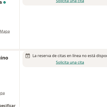
Solicita una cita
ia
Mapa
La reserva de citas en línea no está dispo
uino
Solicita una cita
pa
pecificar