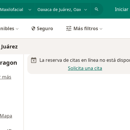
dad, enfermedad o nombre
p. ej. Guadalajara
Iniciar
nibles
Seguro
Más filtros
 Juárez
La reserva de citas en línea no está dispo
Aragon
Solicita una cita
r más
Mapa