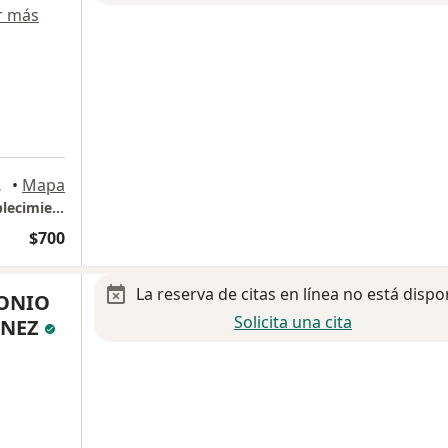
r más
e Juárez
•
Mapa
COE. Los horarios para laborar en este establecimiento varian de 2 a 3 semanas aproximadamante, favor de corroborar los dias que se laboraran antes de agendar.
$700
La reserva de citas en línea no está dispo
TONIO
Solicita una cita
INEZ