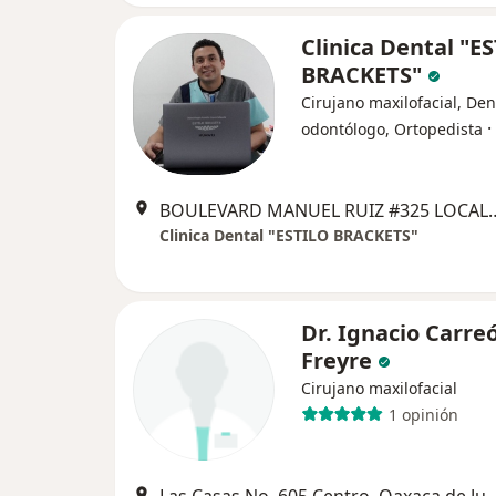
Clinica Dental "E
BRACKETS"
Cirujano maxilofacial, Dent
·
odontólogo, Ortopedista
BOULEVARD MANUEL RUIZ #325 LOCAL 7 ALTOS COLONIA REFORMA. E
Clinica Dental "ESTILO BRACKETS"
Dr. Ignacio Carre
Freyre
Cirujano maxilofacial
1 opinión