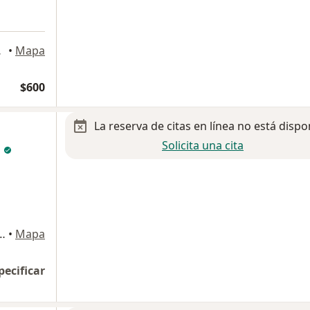
 Juárez
•
Mapa
$600
La reserva de citas en línea no está dispo
Solicita una cita
z
ncisco 103, Oaxaca de Juárez
•
Mapa
pecificar