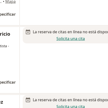
a de Juárez, Barrio De La Noria, Oaxaca de Juárez, Oaxaca de Juárez
•
Mapa
pecificar
La reserva de citas en línea no está dispo
ricio
Solicita una cita
ista -
pecificar
La reserva de citas en línea no está dispo
ez
Solicita una cita