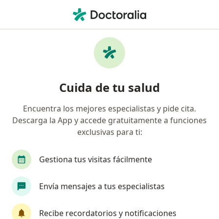
Men
Cirujano Maxilofacial • Juriquilla, Querétaro
Filtros
Seguro:
Seguros Atlas
Cirujanos maxilofaciales recomendados de
Cuida de tu salud
Seguros Atlas en Juriquilla
Encuentra los mejores especialistas y pide cita.
Descarga la App y accede gratuitamente a funciones
exclusivas para ti:
Gestiona tus visitas fácilmente
Envía mensajes a tus especialistas
Dr. Alejandro Ricardo Sánchez Amador
Cirujano maxilofacial
Recibe recordatorios y notificaciones
224 opiniones