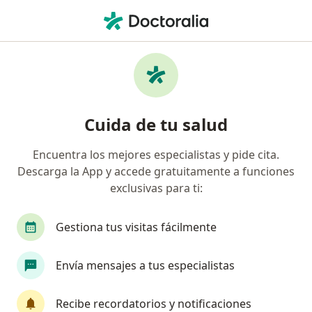
Men
Cirujano Maxilofacial • Juriquilla, Querétaro
Filtros
Seguro:
Allianz
Ma
Cirujanos maxilofaciales recomendados de
Cuida de tu salud
Allianz en Juriquilla
Encuentra los mejores especialistas y pide cita.
Descarga la App y accede gratuitamente a funciones
exclusivas para ti:
Gestiona tus visitas fácilmente
Envía mensajes a tus especialistas
Dr. Alejandro Ricardo Sánchez Amador
Cirujano maxilofacial
Recibe recordatorios y notificaciones
224 opiniones