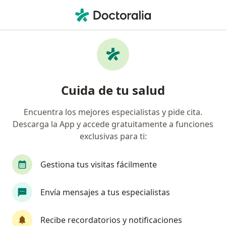
Men
Cirujano General • Tampico, Tamaulipas
Filtros
Seguro:
Pacientes privados (
Cirujanos generales recomendados de
Cuida de tu salud
Pacientes privados (sin aseguradora) en
Tampico
Encuentra los mejores especialistas y pide cita.
Descarga la App y accede gratuitamente a funciones
exclusivas para ti:
Gestiona tus visitas fácilmente
Envía mensajes a tus especialistas
Destacado
Recibe recordatorios y notificaciones
Dr. Marco Antonio Pacheco Sánchez