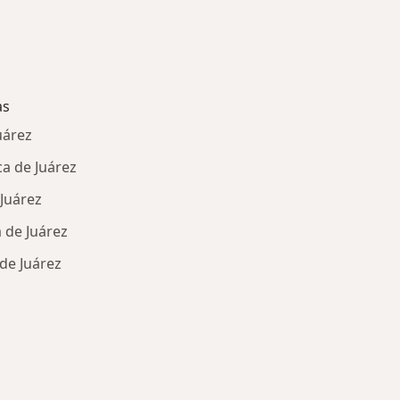
as
uárez
ca de Juárez
 Juárez
 de Juárez
de Juárez
ría: Enfermedades más tratadas