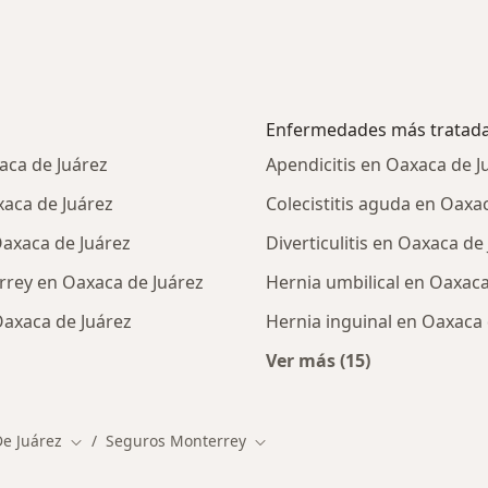
Enfermedades más tratad
aca de Juárez
Apendicitis en Oaxaca de J
aca de Juárez
Colecistitis aguda en Oaxa
axaca de Juárez
Diverticulitis en Oaxaca de
rrey en Oaxaca de Juárez
Hernia umbilical en Oaxaca
Oaxaca de Juárez
Hernia inguinal en Oaxaca 
Ver más (15)
ialistas de Seguros Monterrey
Más en esta catego
e Juárez
Seguros Monterrey
iudad
Cambiar de ciudad
Cambiar de ciudad