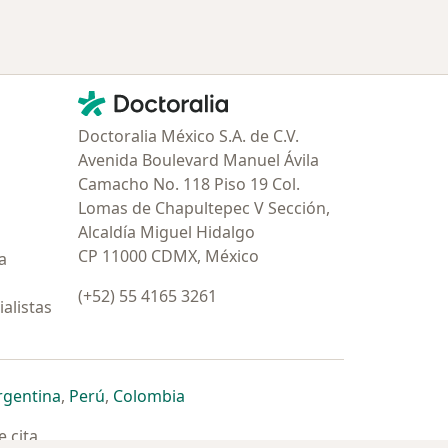
Contacto
Doctoralia - Página de inicio
Doctoralia México S.A. de C.V.
Avenida Boulevard Manuel Ávila
Camacho No. 118 Piso 19 Col.
Lomas de Chapultepec V Sección,
Alcaldía Miguel Hidalgo
CP 11000 CDMX, México
a
(+52) 55 4165 3261
alistas
estaña
 nueva pestaña
n una nueva pestaña
 abre en una nueva pestaña
se abre en una nueva pestaña
se abre en una nueva pestaña
se abre en una nueva pestaña
rgentina
,
Perú
,
Colombia
 cita