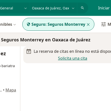
dad, enfermedad o nombre
p. ej. Guadalajara
Iniciar
nibles
Seguro:
Seguros Monterrey
M
 Seguros Monterrey en Oaxaca de Juárez
La reserva de citas en línea no está dispo
dez
Solicita una cita
 bariatra
 num. 29, Santa Lucia del Camino
•
Mapa