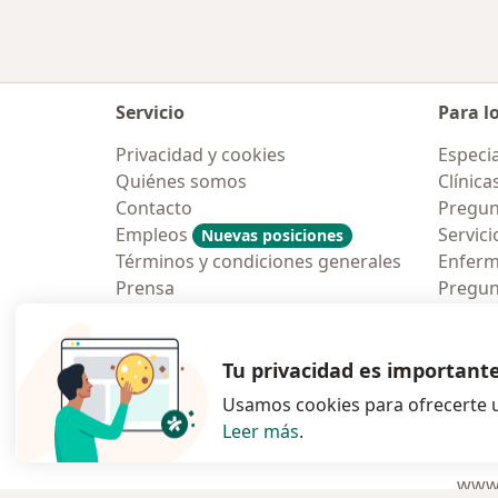
Servicio
Para l
Privacidad y cookies
Especia
Quiénes somos
Clínica
Contacto
Pregun
Empleos
Servici
Nuevas posiciones
Términos y condiciones generales
Enfer
Prensa
Pregun
Aplicac
Blog p
Tu privacidad es important
Usamos cookies para ofrecerte u
Leer más
.
se abre en una n
se abre 
s
Polska
,
Türkiye
,
España
,
www.