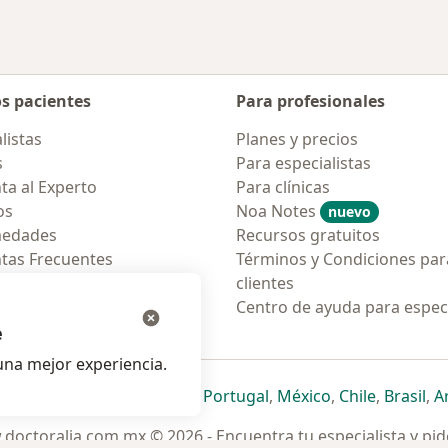
os pacientes
Para profesionales
listas
Planes y precios
s
Para especialistas
ta al Experto
Para clínicas
os
Noa Notes
nuevo
medades
Recursos gratuitos
tas Frecuentes
Términos y Condiciones par
ión para móvil
clientes
ara pacientes
Centro de ayuda para especi
e
na mejor experiencia.
ueva pestaña
en una nueva pestaña
e abre en una nueva pestaña
se abre en una nueva pestaña
se abre en una nueva pestaña
se abre en una nueva pestaña
se abre en una nueva p
se abre en una
se abre e
se
Italia
,
Deutschland
,
Česko
,
Portugal
,
México
,
Chile
,
Brasil
,
A
doctoralia.com.mx © 2026 - Encuentra tu especialista y pide