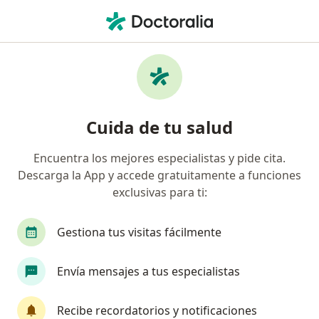
Men
Cáncer Del Colon • Oaxaca de Juárez, Oaxaca
Filtros
• 1
Seguro
Mapa
Especialistas en Cáncer del colon en Oaxaca
Cuida de tu salud
de Juárez
Encuentra los mejores especialistas y pide cita.
Descarga la App y accede gratuitamente a funciones
¿Qué especialidad estás buscando?
exclusivas para ti:
Cirujano general
Proctólogo
Cirujano on
Gestiona tus visitas fácilmente
Envía mensajes a tus especialistas
Recibe recordatorios y notificaciones