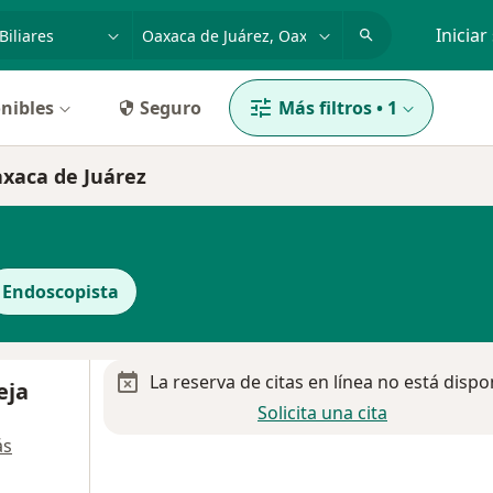
dad, enfermedad o nombre
p. ej. Guadalajara
Iniciar
nibles
Seguro
Más filtros
•
1
Oaxaca de Juárez
Endoscopista
La reserva de citas en línea no está dispo
eja
Solicita una cita
ás