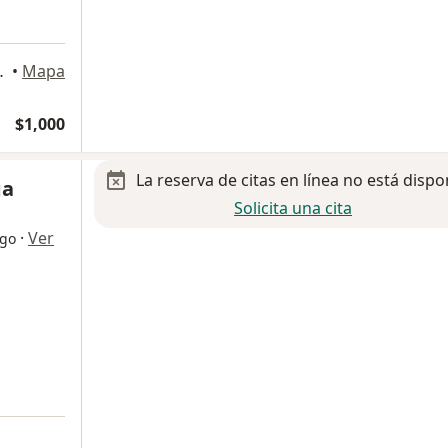
n Tutla, Oaxaca de Juárez
•
Mapa
$1,000
La reserva de citas en línea no está dispo
ga
Solicita una cita
·
Ver
ogo