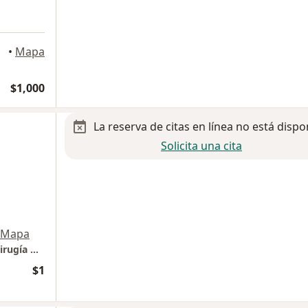
•
Mapa
$1,000
La reserva de citas en línea no está dispo
Solicita una cita
Mapa
VÁSQUEZ&GIRÓN Unidad Especializada en Cirugía General y Laparoscópica
$1