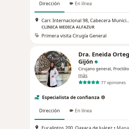
Dirección
En línea
Carr. Internacional 98, Cabecera Municipal San Sebastia
CLINICA MEDICA ALFAZUR
Primera visita Cirugía General
Dra. Eneida Orte
Gijón
Cirujano general, Proctól
más
77 opiniones
Especialista de confianza
Dirección
En línea
Eucaliptos 200, Oaxaca de Juárez
•
Mapa