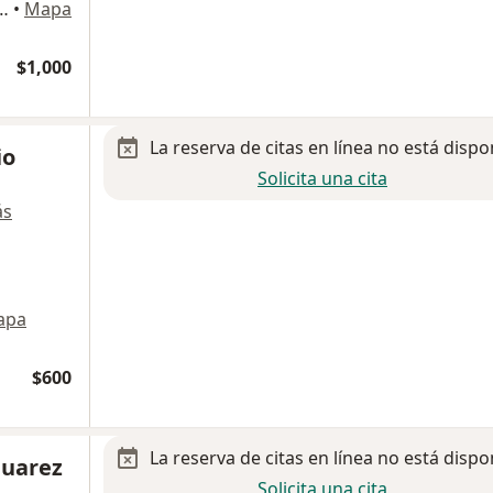
, La Cascada., Oaxaca de Juárez
•
Mapa
$1,000
La reserva de citas en línea no está dispo
io
Solicita una cita
ás
apa
$600
La reserva de citas en línea no está dispo
Juarez
Solicita una cita