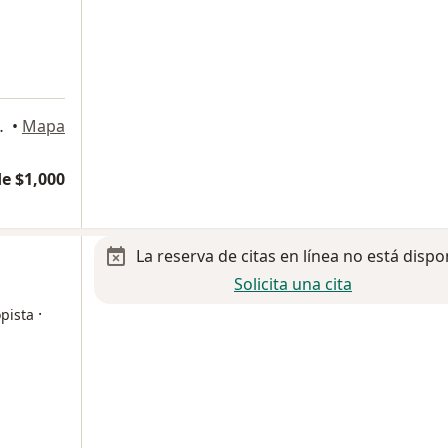
la, Oaxaca de Juárez
•
Mapa
e $1,000
La reserva de citas en línea no está dispo
Solicita una cita
·
pista