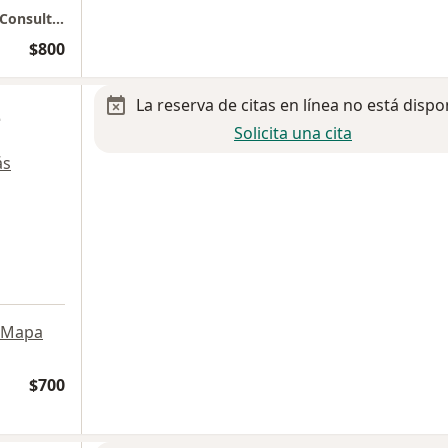
Coloproctología / Cirugía Gastrointestinal / Consultorios Eucaliptos
$800
La reserva de citas en línea no está dispo
z
Solicita una cita
ás
Mapa
$700