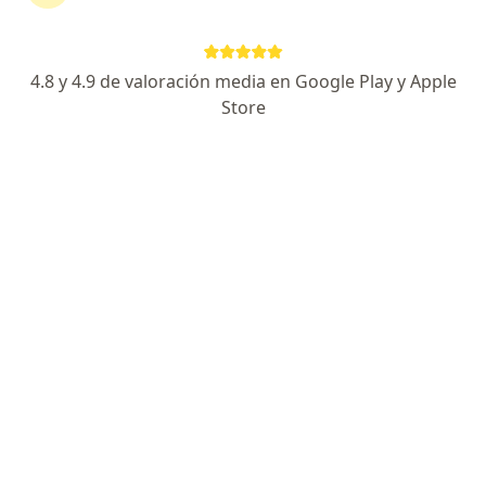
Dirección 1
Dirección 2
4.8 y 4.9 de valoración media en Google Play y Apple
Avenida Pino Suárez 645, Monterrey
•
Mapa
Store
OCA Hospital Auna , Consultorio 612
Acepta Dental Lit
Visita Cirugía General
Este especialista no ofrece reserva de cita en línea en esta dirección.
Solicita una cita