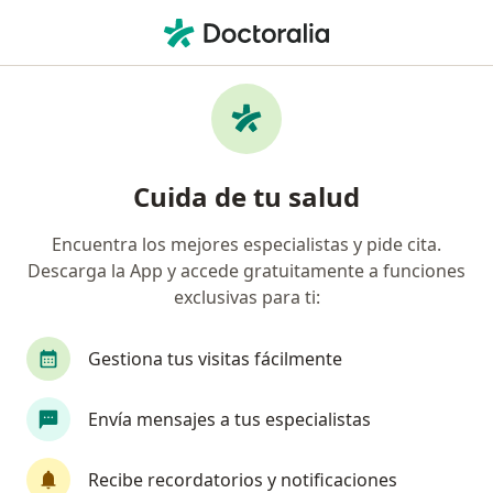
Men
Cirujano General • Monterrey, Nuevo Léon
Filtros
Seguro:
Dental Lit
Cirujanos generales recomendados de
Cuida de tu salud
Dental Lit en Monterrey
Encuentra los mejores especialistas y pide cita.
Descarga la App y accede gratuitamente a funciones
exclusivas para ti:
Gestiona tus visitas fácilmente
Envía mensajes a tus especialistas
Dr. Luis Rogelio Luna Morales
·
Ver más
Cirujano general, Médico general
Recibe recordatorios y notificaciones
32 opiniones