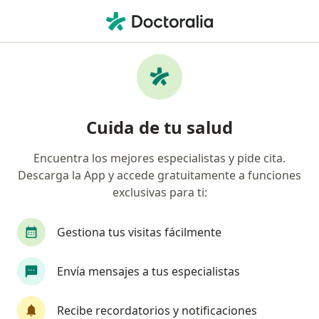
Men
Cirujano General • Lerma, México
Filtros
Seguro
Mapa
Cirujanos generales en Lerma
Cuida de tu salud
Encuentra los mejores especialistas y pide cita.
Descarga la App y accede gratuitamente a funciones
exclusivas para ti:
Gestiona tus visitas fácilmente
Dra. Edith Herrera Rodríguez
Envía mensajes a tus especialistas
·
Ver más
Cirujana general
236 opiniones
Recibe recordatorios y notificaciones