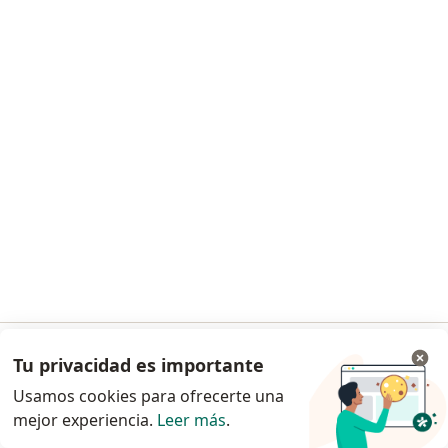
Dra. Paola Olivares Arredondo
·
Ver más
Cirujano general, Endoscopista
17 opiniones
Dirección
En línea
Boulevard Miguel Alemán 57, Lerma
•
Mapa
Hospital Médica Mía Consultorio 305
Primera visita Cirugía General
$1,300
Tu privacidad es importante
Ir a la app
Este especialista no ofrece reserva de cita en línea en esta dirección.
Usamos cookies para ofrecerte una
mejor experiencia.
Leer más
.
Solicita una cita
Continuar en el navegador