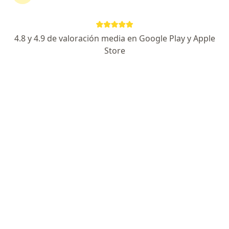
Especialista de confianza
Dirección
En línea
4.8 y 4.9 de valoración media en Google Play y Apple
Store
Blvd. Miguel Alemán 57, Toluca de Lerdo
•
Mapa
Valoración gastrointestinal y quirúrgica. HOSPITAL MEDICA MIA
Consulta de urgencia o nocturna
desde $900
Este especialista no ofrece reserva de cita en línea en esta dirección.
Solicita una cita