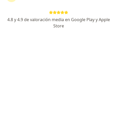
Dirección
En línea
4.8 y 4.9 de valoración media en Google Play y Apple
Patriotismo 67, Benito Juárez
•
Mapa
Store
Hospital San Angel Inn - Patriotismo
Primera visita Cirugía Estética y Cosmética
Precio sin especificar
Este especialista no ofrece reserva de cita en línea en esta dirección.
Solicita una cita