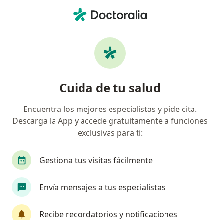
Men
Cirujano Estético Y Cosmético • Ciudad de México, CDMX
Filtros
Seguro
Mapa
Cirujanos estéticos y cosméticos en Ciudad
Cuida de tu salud
de México
Encuentra los mejores especialistas y pide cita.
Descarga la App y accede gratuitamente a funciones
exclusivas para ti:
Gestiona tus visitas fácilmente
Envía mensajes a tus especialistas
Dra. Imelda Díaz Ruiz
·
Ver más
Cirujano estético y cosmético, Cirujano plástico
Recibe recordatorios y notificaciones
436 opiniones