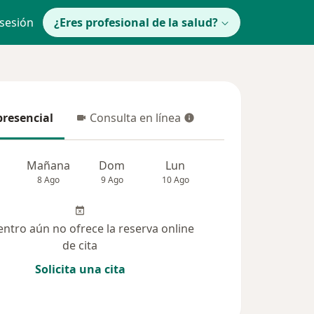
 sesión
¿Eres profesional de la salud?
presencial
Consulta en línea
resencial
Consulta en línea
Mañana
Dom
Lun
Mar
Mié
8 Ago
9 Ago
10 Ago
11 Ago
12 Ag
entro aún no ofrece la reserva online
de cita
Solicita una cita