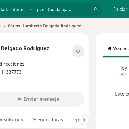
dad, enfermedad o nombre
p. ej. Guadalajara
Iniciar
s
Carlos Humberto Delgado Rodríguez
 Delgado Rodríguez
Visita 
Visita p
las especializaciones
 direcciones
Hoy
9 11337773
7 Ago
Este c
Enviar mensaje
nsultorios
Aseguradoras
Opiniones (8)