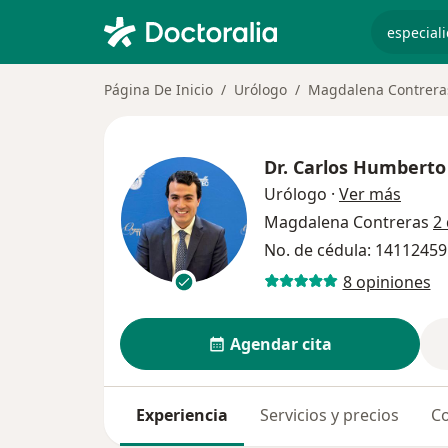
especiali
Página De Inicio
Urólogo
Magdalena Contrera
Dr.
Carlos Humberto
sobre 
Urólogo
·
Ver más
Magdalena Contreras
2
No. de cédula: 1411245
8 opiniones
Agendar cita
Experiencia
Servicios y precios
Co