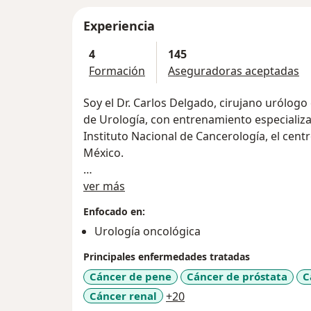
Experiencia
4
145
Formación
Aseguradoras aceptadas
Soy el Dr. Carlos Delgado, cirujano urólogo
de Urología, con entrenamiento especializ
Instituto Nacional de Cancerología, el cen
México.
Sobre mí
Soy miembro de la Sociedad Mexicana de Ur
ver más
Association y la European Association of Ur
Enfocado en:
Urología oncológica
Cuento con amplia experiencia en el diagn
urológicas. Mi objetivo es ofrecer atención 
Principales enfermedades tratadas
tecnología de vanguardia y los tratamient
Cáncer de pene
Cáncer de próstata
C
mejor pronóstico y calidad de vida para mis
a11y_sr_more_diseases
Cáncer renal
+20