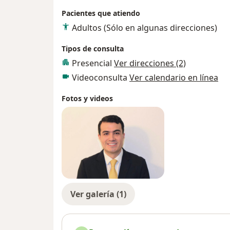
Me especializo en cirugía mínimamente inva
Pacientes que atiendo
endourología, permitiendo procedimientos
Adultos (Sólo en algunas direcciones)
recuperación más rápida. Cuento con múltip
revistas internacionales de Urología. Ade
Tipos de consulta
actualización, participando en congresos n
Presencial
Ver direcciones (2)
brindar siempre las mejores opciones de t
Videoconsulta
Ver calendario en línea
Si buscas atención médica de calidad con u
Fotos y videos
encantado de ayudarte. ¡Agenda tu cita y r
Ver galería (1)