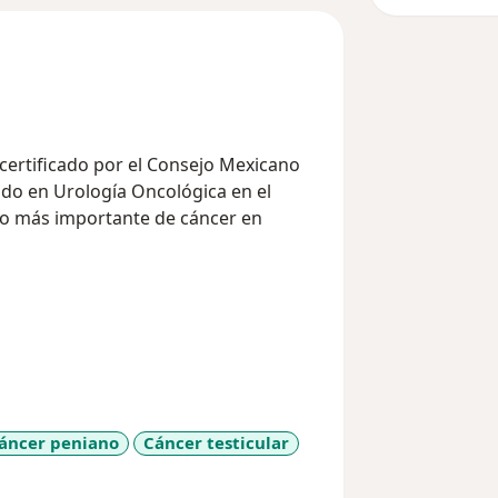
 certificado por el Consejo Mexicano
ado en Urología Oncológica en el
tro más importante de cáncer en
ología, la American Urological
ology.
óstico y tratamiento de enfermedades
integral y personalizada, utilizando
os más avanzados para garantizar el
áncer peniano
Cáncer testicular
 pacientes.