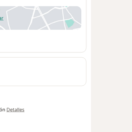
ar
 abre en una nueva pestaña
ión
Detalles