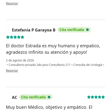
en opinión del usuario Cc
Reportar
Estefanía P Garayoa B
Cita verificada
E
El doctor Estrada es muy humano y empatico,
agradezco infinito su atención y apoyo!
2 de agosto de 2026
•
Consultorio privado 2do piso Consultorio 211
•
Consulta de Urología
•
en opinión del usuario Estefanía P Garayoa B
Reportar
AC
Cita verificada
A
Muy buen Médico, objetivo y empático. El