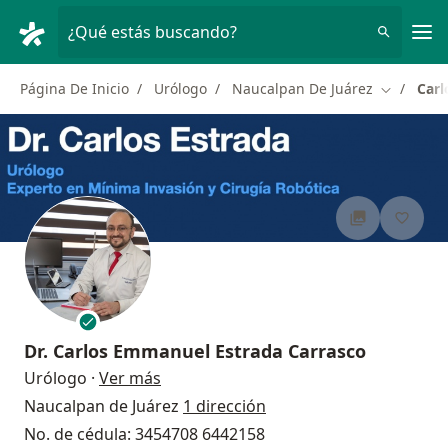
Men
¿Qué estás buscando?
Página De Inicio
Urólogo
Naucalpan De Juárez
Carl
Cambiar d
Dr.
Carlos Emmanuel Estrada Carrasco
sobre las especializaciones
Urólogo
·
Ver más
Naucalpan de Juárez
1 dirección
No. de cédula: 3454708 6442158