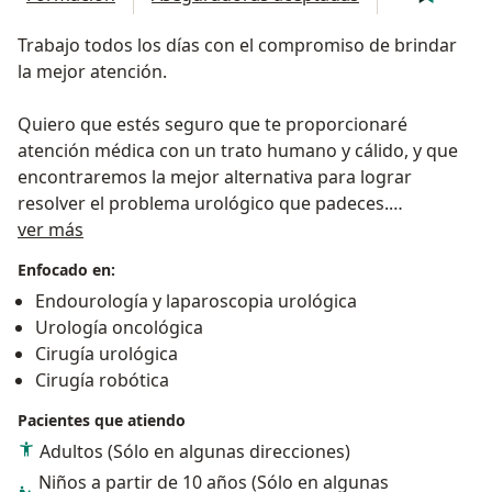
Trabajo todos los días con el compromiso de brindar
la mejor atención.
Quiero que estés seguro que te proporcionaré
atención médica con un trato humano y cálido, y que
encontraremos la mejor alternativa para lograr
resolver el problema urológico que padeces.
Sobre mí
ver más
Cuento con el respaldo de tener una formación
Enfocado en:
completa y actualizada desde la Escuela Médico Militar,
Endourología y laparoscopia urológica
el Hospital Central Militar y actualizaciones en centros
Urología oncológica
de gran prestigio en el extranjero, adicional a una gran
Cirugía urológica
experiencia quirúrgica, lo que me ha permitido el
Cirugía robótica
perfeccionamiento y mejora de técnicas de mínima
invasión para el tratamiento de enfermedades y
Pacientes que atiendo
disfunciones urológicas, así como de enfermedades
Adultos (Sólo en algunas direcciones)
oncológicas.
Niños a partir de 10 años (Sólo en algunas