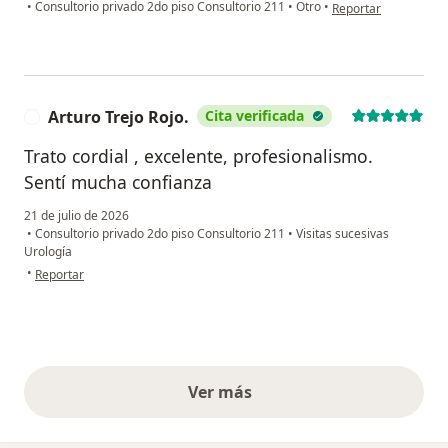
en opinión del usuari
•
Consultorio privado 2do piso Consultorio 211
•
Otro
•
Reportar
Arturo Trejo Rojo.
Cita verificada
A
Trato cordial , excelente, profesionalismo.
Sentí mucha confianza
21 de julio de 2026
•
Consultorio privado 2do piso Consultorio 211
•
Visitas sucesivas
Urología
en opinión del usuario Arturo Trejo Rojo.
•
Reportar
Ver más
opiniones anteriores