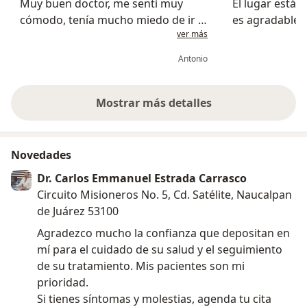
Muy buen doctor, me sentí muy
El lugar está 
cómodo, tenía mucho miedo de ir y
es agradable .
ver más
el doctor me dio tranquilidad y
explicación del
confianza con su formar de hablar,
muy bien , me di
Antonio
se nota su conocimiento y estoy
problema . El 
seguro de que estoy en muy
el doctor muy b
buenas man...
Mostrar más detalles
sobre la experiencia
Novedades
Dr. Carlos Emmanuel Estrada Carrasco
Circuito Misioneros No. 5, Cd. Satélite, Naucalpan
de Juárez 53100
Agradezco mucho la confianza que depositan en
mí para el cuidado de su salud y el seguimiento
de su tratamiento. Mis pacientes son mi
prioridad.
Si tienes síntomas y molestias, agenda tu cita