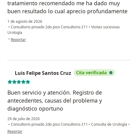
tratamiento recomendado me ha dado muy
buen resultado lo cual aprecio profundamente
1 de agosto de 2026
•
Consultorio privado 2do piso Consultorio 211
•
Visitas sucesivas
Urología
en opinión del usuario AC
•
Reportar
Luis Felipe Santos Cruz
Cita verificada
L
Buen servicio y atención. Registro de
antecedentes, causas del problema y
diagnóstico oportuno
29 de julio de 2026
•
Consultorio privado 2do piso Consultorio 211
•
Consulta de Urología
•
en opinión del usuario Luis Felipe Santos Cruz
Reportar