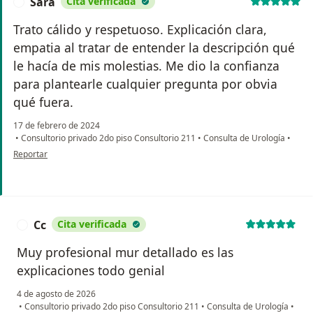
Sara
Cita verificada
S
Trato cálido y respetuoso. Explicación clara,
empatia al tratar de entender la descripción qué
le hacía de mis molestias. Me dio la confianza
para plantearle cualquier pregunta por obvia
qué fuera.
17 de febrero de 2024
•
Consultorio privado 2do piso Consultorio 211
•
Consulta de Urología
•
en opinión del usuario Sara
Reportar
Cc
Cita verificada
C
Muy profesional mur detallado es las
explicaciones todo genial
4 de agosto de 2026
•
Consultorio privado 2do piso Consultorio 211
•
Consulta de Urología
•