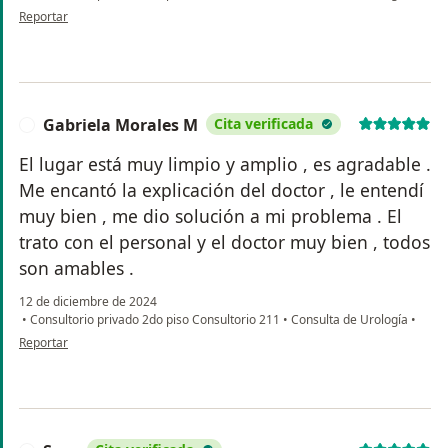
en opinión del usuario Antonio
Reportar
Gabriela Morales M
Cita verificada
G
El lugar está muy limpio y amplio , es agradable .
Me encantó la explicación del doctor , le entendí
muy bien , me dio solución a mi problema . El
trato con el personal y el doctor muy bien , todos
son amables .
12 de diciembre de 2024
•
Consultorio privado 2do piso Consultorio 211
•
Consulta de Urología
•
en opinión del usuario Gabriela Morales M
Reportar