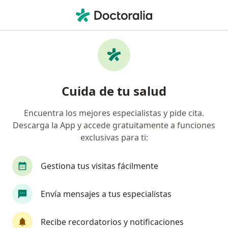
Men
Infección Aguda De Las Vías Urinarias Ivu Aguda • Naucalpan de Juárez, México
Filtros
• 1
Seguro
Mapa
Especialistas en Infección aguda de las vías
Cuida de tu salud
urinarias (IVU aguda) en Naucalpan de
Juárez
Encuentra los mejores especialistas y pide cita.
Descarga la App y accede gratuitamente a funciones
¿Qué especialidad estás buscando?
exclusivas para ti:
Urólogo
Internista
Infectólogo
Alerg
Gestiona tus visitas fácilmente
Envía mensajes a tus especialistas
Recibe recordatorios y notificaciones