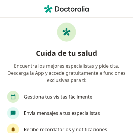
Men
Cardiólogo • Zapopan, Jalisco
Filtros
Seguro:
Allianz
Ma
Cardiólogos recomendados de Allianz en
Cuida de tu salud
Zapopan
Encuentra los mejores especialistas y pide cita.
Descarga la App y accede gratuitamente a funciones
exclusivas para ti:
Gestiona tus visitas fácilmente
Envía mensajes a tus especialistas
Destacado
Dr. Hector J Ramirez
Recibe recordatorios y notificaciones
Cardiólogo