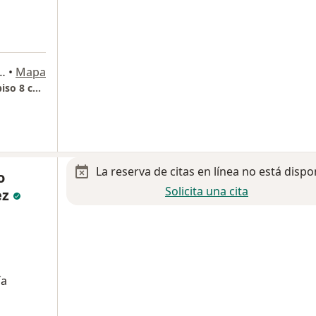
sa 1055-S, Héroes de Padierna
•
Mapa
Hospital Angeles Pedregal Torre Medica III piso 8 consultorio 887c
La reserva de citas en línea no está dispo
o
Solicita una cita
ez
ía