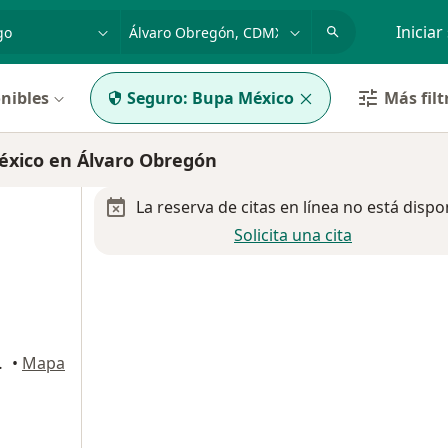
dad, enfermedad o nombre
p. ej. Guadalajara
Iniciar
nibles
Seguro:
Bupa México
Más filt
éxico en Álvaro Obregón
La reserva de citas en línea no está dispo
Solicita una cita
Ciudad de México
•
Mapa