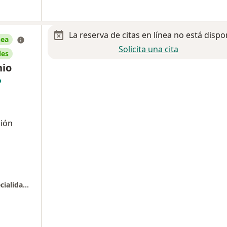
La reserva de citas en línea no está dispo
nea
Solicita una cita
les
nio
ción
Consultorio Cardiologico del Centro de Especialidades Medicas (CEM) piso #10