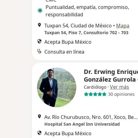
Puntualidad, empatía, compromiso,
responsabilidad
Tuxpan 54, Ciudad de México
•
Mapa
Tuxpan 54, Piso 7, Consultorio 702 - 703
Acepta Bupa México
Consulta en línea
Dr. Erwing Enriqu
González Gurrola
·
Ver más
Cardiólogo
30 opiniones
Av. Río Churubusco, Nro. 601, Xoco, Benito Juárez, C.P. 03330, CDMX., Benito Juárez
Hospital San Angel Inn Universidad
Acepta Bupa México