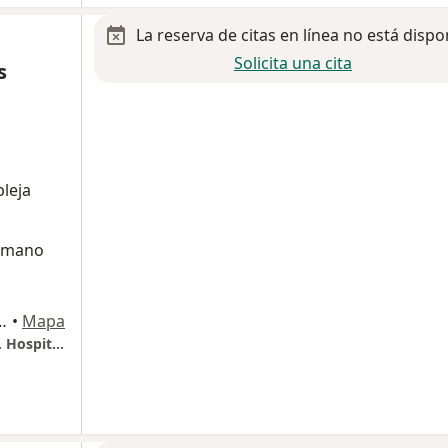
La reserva de citas en línea no está dispo
Solicita una cita
s
leja
humano
 1080, Ciudad de México
•
Mapa
Cardiólogo Intervencionista Nicholas Flores. Hospital Angeles Universidad