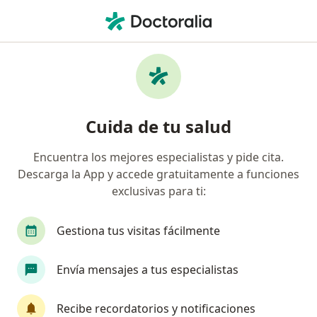
Men
Cardiólogo Pediátrico • Monterrey, Nuevo Léon
Filtros
Seguro
Mapa
Cardiólogos pediátricos en Monterrey
Cuida de tu salud
Encuentra los mejores especialistas y pide cita.
Descarga la App y accede gratuitamente a funciones
exclusivas para ti:
Gestiona tus visitas fácilmente
Pago en línea
Pagos a meses disponibles
Envía mensajes a tus especialistas
Dr. Juan Carlos Tirado
·
Ver más
Cardiólogo pediátrico, Pediatra
Recibe recordatorios y notificaciones
162 opiniones