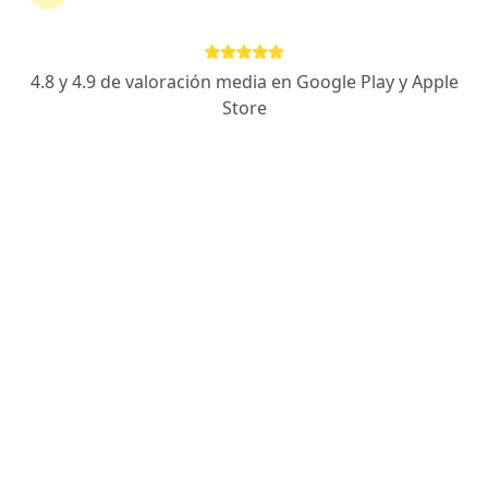
Dirección 1
Dirección 2
4.8 y 4.9 de valoración media en Google Play y Apple
Store
Avenida Lázaro Cárdenas 401, San Pedro Garza Garcia
•
Mapa
Hospital Ángeles Valle Oriente
Primera visita Cardiología
$1,500
Este especialista no ofrece reserva de cita en línea en esta dirección.
Solicita una cita