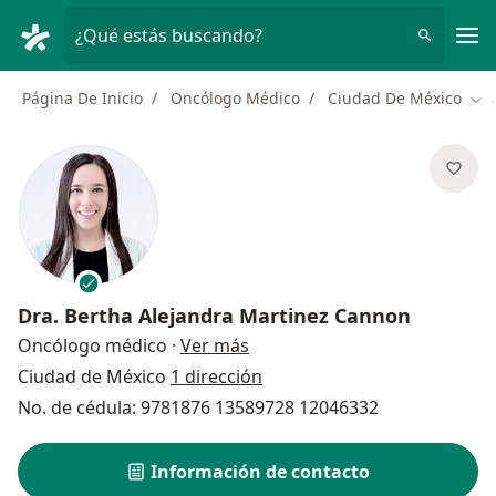
Men
¿Qué estás buscando?
Página De Inicio
Oncólogo Médico
Ciudad De México
Cam
Dra.
Bertha Alejandra Martinez Cannon
sobre las especializaciones
Oncólogo médico
·
Ver más
Ciudad de México
1 dirección
No. de cédula: 9781876 13589728 12046332
Información de contacto