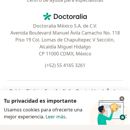
Centro de ayuda para especialistas
Contacto
Doctoralia - Página de inicio
Doctoralia México S.A. de C.V.
Avenida Boulevard Manuel Ávila Camacho No. 118
Piso 19 Col. Lomas de Chapultepec V Sección,
Alcaldía Miguel Hidalgo
CP 11000 CDMX, México
(+52) 55 4165 3261
se abre en una nueva pestaña
se abre en una nueva pestaña
se abre en una nueva pestaña
se abre en una nueva pes
se abre en 
se a
Polska
,
Türkiye
,
España
,
Italia
,
Deutschland
,
Česko
,
se abre en una nueva pestaña
se abre en una nueva pestaña
se abre en una nueva pestaña
se abre en una nueva p
se abre en 
se abr
Portugal
,
México
,
Chile
,
Brasil
,
Argentina
,
Perú
,
Tu privacidad es importante
se abre en una nueva pe
Colombia
Usamos cookies para ofrecerte una
mejor experiencia.
www.doctoralia.com.mx © 2026 - Encuentra tu
Leer más
.
especialista y pide cita