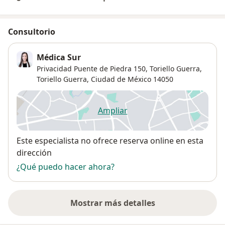
Consultorio
Médica Sur
Privacidad Puente de Piedra 150, Toriello Guerra,
Toriello Guerra
,
Ciudad de México
14050
Ampliar
se abre en una nueva pestañ
Disponibilidad
Este especialista no ofrece reserva online en esta
dirección
¿Qué puedo hacer ahora?
Mostrar más detalles
sobre la dirección