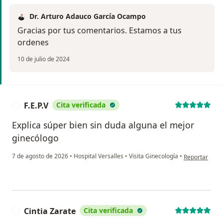
Dr. Arturo Adauco García Ocampo
Gracias por tus comentarios. Estamos a tus
ordenes
10 de julio de 2024
F.E.P.V
Cita verificada
F
Explica súper bien sin duda alguna el mejor
ginecólogo
en opinión del 
7 de agosto de 2026
•
Hospital Versalles
•
Visita Ginecología
•
Reportar
Cintia Zarate
Cita verificada
C