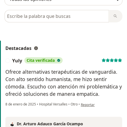
Busca en opiniones
Destacadas
Yuly
Cita verificada
Y
Ofrece alternativas terapéuticas de vanguardia.
Con alto sentido humanista, me hizo sentir
cómoda. Escucho con atención mi problemática y
ofreció soluciones de manera empatica.
en opinión del usuario Yuly
8 de enero de 2025
•
Hospital Versalles
•
Otro
•
Reportar
Dr. Arturo Adauco García Ocampo