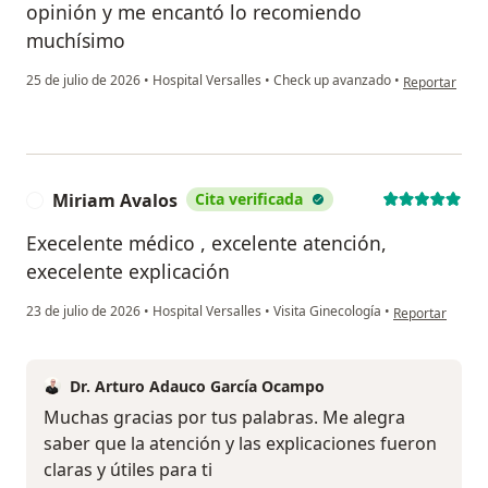
opinión y me encantó lo recomiendo
muchísimo
en opinión de
25 de julio de 2026
•
Hospital Versalles
•
Check up avanzado
•
Reportar
Miriam Avalos
Cita verificada
M
Execelente médico , excelente atención,
execelente explicación
en opinión del 
23 de julio de 2026
•
Hospital Versalles
•
Visita Ginecología
•
Reportar
Dr. Arturo Adauco García Ocampo
Muchas gracias por tus palabras. Me alegra
saber que la atención y las explicaciones fueron
claras y útiles para ti