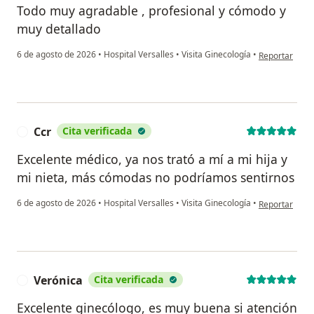
Todo muy agradable , profesional y cómodo y
muy detallado
en opinión del
6 de agosto de 2026
•
Hospital Versalles
•
Visita Ginecología
•
Reportar
Ccr
Cita verificada
C
Excelente médico, ya nos trató a mí a mi hija y
mi nieta, más cómodas no podríamos sentirnos
en opinión del
6 de agosto de 2026
•
Hospital Versalles
•
Visita Ginecología
•
Reportar
Verónica
Cita verificada
V
Excelente ginecólogo, es muy buena si atención