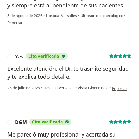
y siempre está al pendiente de sus pacientes
5 de agosto de 2026
•
Hospital Versalles
•
Ultrasonido ginecológico
•
en opinión del usuario Verónica
Reportar
Y.F.
Cita verificada
Y
Excelente atención, el Dr. te trasmite seguridad
y te explica todo detalle.
en opinión del u
28 de julio de 2026
•
Hospital Versalles
•
Visita Ginecología
•
Reportar
DGM
Cita verificada
D
Me pareció muy profesional y acertada su