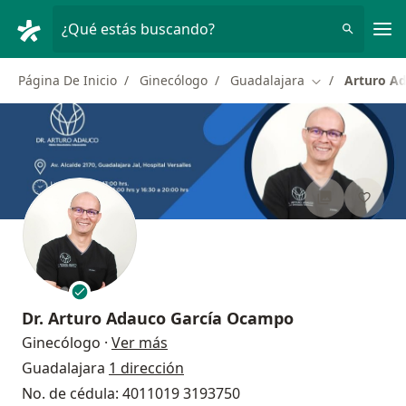
Men
¿Qué estás buscando?
Página De Inicio
Ginecólogo
Guadalajara
Arturo A
Cambiar de ciu
Dr.
Arturo Adauco García Ocampo
sobre las especializaciones
Ginecólogo
·
Ver más
Guadalajara
1 dirección
No. de cédula: 4011019 3193750