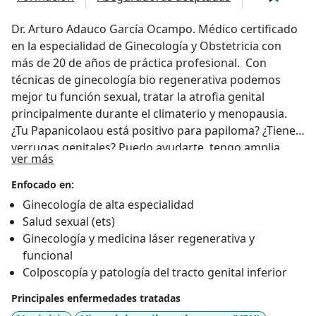
Dr. Arturo Adauco García Ocampo. Médico certificado
en la especialidad de Ginecología y Obstetricia con
más de 20 de años de práctica profesional. Con
técnicas de ginecología bio regenerativa podemos
mejor tu función sexual, tratar la atrofia genital
principalmente durante el climaterio y menopausia.
¿Tu Papanicolaou está positivo para papiloma? ¿Tienes
verrugas genitales? Puedo ayudarte, tengo amplia
Sobre mí
ver más
experiencia en el diagnóstico y tratamiento de lesiones
genitales por virus del papiloma humano como
Enfocado en:
verrugas y lesiones precancerosas del cuello uterino,
Ginecología de alta especialidad
vagina, vulva, pene y ano. Te orientaré para que
Salud sexual (ets)
recibas un manejo y tratamiento personalizado.
Ginecología y medicina láser regenerativa y
También puedo ayudarte a elegir la mejor opción en
funcional
anticoncepción femenina desde hormonales orales,
Colposcopía y patología del tracto genital inferior
parches, implante subdérmico y DIU.
Principales enfermedades tratadas