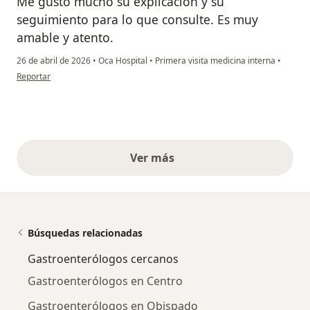
Me gustó mucho su explicación y su
seguimiento para lo que consulte. Es muy
amable y atento.
26 de abril de 2026
•
Oca Hospital
•
Primera visita medicina interna
•
en opinión del usuario KVM
Reportar
Ver más
opiniones anteriores
Búsquedas relacionadas
Gastroenterólogos cercanos
Gastroenterólogos en Centro
Gastroenterólogos en Obispado