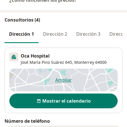
¿Cómo funcionan los precios?
Consultorios (4)
Dirección 1
Dirección 2
Dirección 3
Direcció
Oca Hospital
José María Pino Suárez 645,
Monterrey
64000
Ampliar
se abre en una nueva pestañ
Disponibilidad
Mostrar el calendario
Número de teléfono