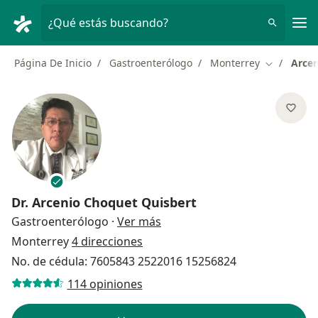
Men
¿Qué estás buscando?
Página De Inicio
Gastroenterólogo
Monterrey
Arcen
Cambiar de
Dr.
Arcenio Choquet Quisbert
sobre las especializaciones
Gastroenterólogo
·
Ver más
Monterrey
4 direcciones
No. de cédula: 7605843 2522016 15256824
114 opiniones