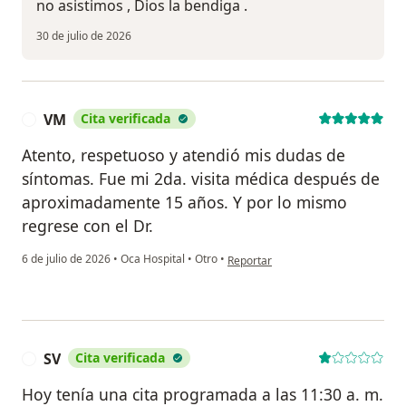
no asistimos , Dios la bendiga .
30 de julio de 2026
VM
Cita verificada
V
Atento, respetuoso y atendió mis dudas de
síntomas. Fue mi 2da. visita médica después de
aproximadamente 15 años. Y por lo mismo
regrese con el Dr.
en opinión del usuario VM
6 de julio de 2026
•
Oca Hospital
•
Otro
•
Reportar
SV
Cita verificada
S
Hoy tenía una cita programada a las 11:30 a. m.