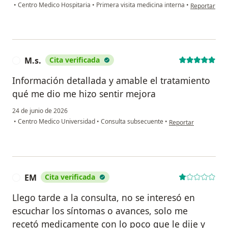
en opinión de
•
Centro Medico Hospitaria
•
Primera visita medicina interna
•
Reportar
M.s.
Cita verificada
M
Información detallada y amable el tratamiento
qué me dio me hizo sentir mejora
24 de junio de 2026
en opinión del usuari
•
Centro Medico Universidad
•
Consulta subsecuente
•
Reportar
EM
Cita verificada
E
Llego tarde a la consulta, no se interesó en
escuchar los síntomas o avances, solo me
recetó medicamente con lo poco que le dije y