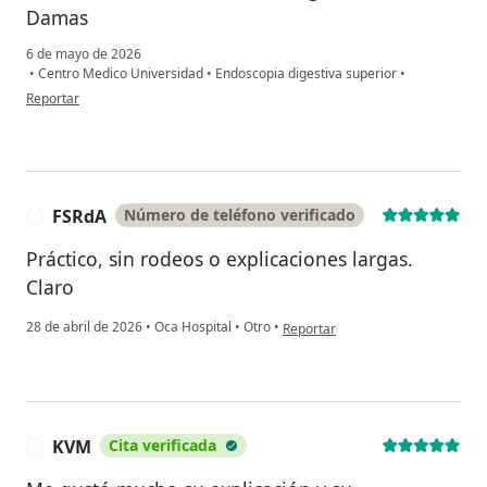
Damas
6 de mayo de 2026
•
Centro Medico Universidad
•
Endoscopia digestiva superior
•
en opinión del usuario Juan Guillermo Hernández Cortez
Reportar
FSRdA
Número de teléfono verificado
F
Práctico, sin rodeos o explicaciones largas.
Claro
en opinión del usuario FSRdA
28 de abril de 2026
•
Oca Hospital
•
Otro
•
Reportar
KVM
Cita verificada
K