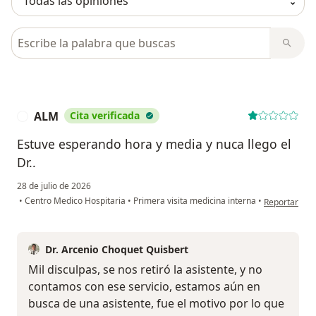
Busca en opiniones
ALM
Cita verificada
A
Estuve esperando hora y media y nuca llego el
Dr..
28 de julio de 2026
en opinión d
•
Centro Medico Hospitaria
•
Primera visita medicina interna
•
Reportar
Dr. Arcenio Choquet Quisbert
Mil disculpas, se nos retiró la asistente, y no
contamos con ese servicio, estamos aún en
busca de una asistente, fue el motivo por lo que