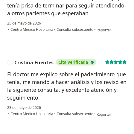
tenía prisa de terminar para seguir atendiendo
a otros pacientes que esperaban.
25 de mayo de 2026
en opinión del usuari
•
Centro Medico Hospitaria
•
Consulta subsecuente
•
Reportar
Cristina Fuentes
Cita verificada
C
El doctor me explico sobre el padecimiento que
tenía, me mandó a hacer análisis y los revisó en
la siguiente consulta, y excelente atención y
seguimiento.
23 de mayo de 2026
en opinión del usuario
•
Centro Medico Hospitaria
•
Consulta subsecuente
•
Reportar