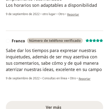
Los horarios son adaptables a disponibilidad
en opinión del usuario Alejand
9 de septiembre de 2022
•
otro lugar
•
Otro
•
Reportar
Franco
Número de teléfono verificado
F
Sabe dar los tiempos para expresar nuestras
inquietudes, además de ser muy asertiva con
sus comentarios, sabe cómo y de qué manera
aterrizar nuestras ideas, excelente en su campo
en opinión del usuario
9 de septiembre de 2022
•
Consultas en línea
•
Otro
•
Reportar
Ver más