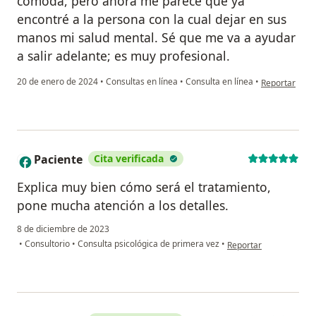
cómoda, pero ahora me parece que ya
encontré a la persona con la cual dejar en sus
manos mi salud mental. Sé que me va a ayudar
a salir adelante; es muy profesional.
en opinión de
20 de enero de 2024
•
Consultas en línea
•
Consulta en línea
•
Reportar
Paciente
Cita verificada
P
Explica muy bien cómo será el tratamiento,
pone mucha atención a los detalles.
8 de diciembre de 2023
en opinión del usuario
•
Consultorio
•
Consulta psicológica de primera vez
•
Reportar