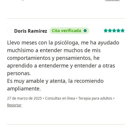
Doris Ramírez
Cita verificada
D
Llevo meses con la psicóloga, me ha ayudado
muchísimo a entender muchos de mis
comportamientos y pensamientos, he
aprendido a entenderme y entender a otras
personas.
Es muy amable y atenta, la recomiendo
ampliamente.
27 de marzo de 2025
•
Consultas en línea
•
Terapia para adultos
•
en opinión del usuario Doris Ramírez
Reportar