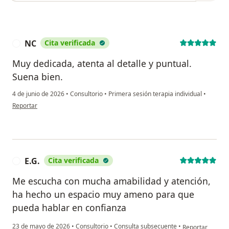
NC
Cita verificada
N
Muy dedicada, atenta al detalle y puntual.
Suena bien.
4 de junio de 2026
•
Consultorio
•
Primera sesión terapia individual
•
en opinión del usuario NC
Reportar
E.G.
Cita verificada
E
Me escucha con mucha amabilidad y atención,
ha hecho un espacio muy ameno para que
pueda hablar en confianza
en opinión del u
23 de mayo de 2026
•
Consultorio
•
Consulta subsecuente
•
Reportar