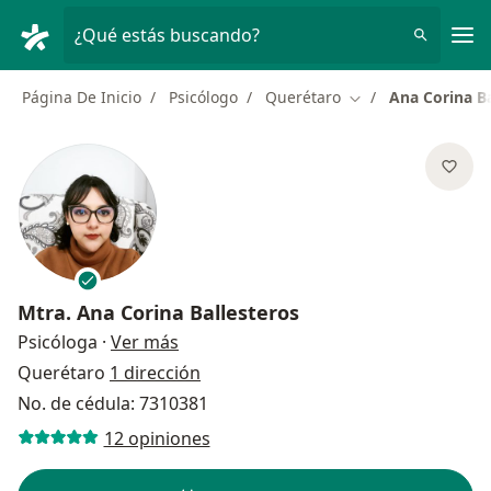
Men
¿Qué estás buscando?
Página De Inicio
Psicólogo
Querétaro
Ana Corina Ba
Cambiar de ciudad
Mtra.
Ana Corina Ballesteros
sobre las especializaciones
Psicóloga
·
Ver más
Querétaro
1 dirección
No. de cédula: 7310381
12 opiniones