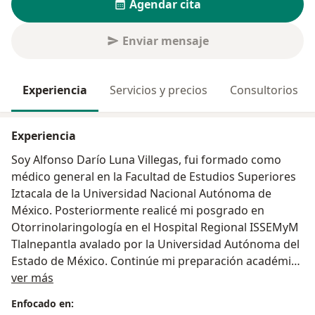
Agendar cita
Enviar mensaje
Experiencia
Servicios y precios
Consultorios
Experiencia
Soy Alfonso Darío Luna Villegas, fui formado como
médico general en la Facultad de Estudios Superiores
Iztacala de la Universidad Nacional Autónoma de
México. Posteriormente realicé mi posgrado en
Otorrinolaringología en el Hospital Regional ISSEMyM
Tlalnepantla avalado por la Universidad Autónoma del
Estado de México. Continúe mi preparación académica
Sobre mí
realizando una Alta Especialidad en Laringología y
ver más
Fonocirugía en el Instituto Nacional de Enfermedades
Enfocado en:
Respiratorias, avalada por la Universidad Nacional