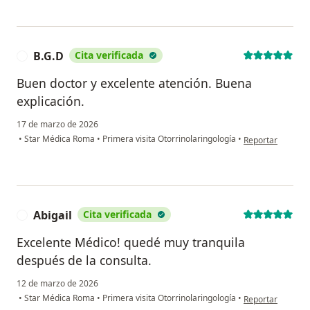
B.G.D
Cita verificada
B
Buen doctor y excelente atención. Buena
explicación.
17 de marzo de 2026
en opinión del us
•
Star Médica Roma
•
Primera visita Otorrinolaringología
•
Reportar
Abigail
Cita verificada
A
Excelente Médico! quedé muy tranquila
después de la consulta.
12 de marzo de 2026
en opinión del us
•
Star Médica Roma
•
Primera visita Otorrinolaringología
•
Reportar