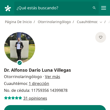
Men
¿Qué estás buscando?
Página De Inicio
Otorrinolaringólogo
Cuauhtémoc
Cambi
Dr.
Alfonso Darío Luna Villegas
sobre las especializaciones
Otorrinolaringólogo
·
Ver más
Cuauhtémoc
1 dirección
No. de cédula: 11759356 14399878
31 opiniones