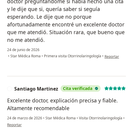
doctor preguntándome si había hecho una cita
y le dije que si, quería saber si seguía
esperando. Le dije que no porque
afortunadamente encontré un excelente doctor
que me atendió. Situación rara, que bueno que
no me atendió.
24 de junio de 2026
en opinión del us
•
Star Médica Roma
•
Primera visita Otorrinolaringología
•
Reportar
Santiago Martinez
Cita verificada
S
Excelente doctor, explicación precisa y fiable.
Altamente recomendable
24 de marzo de 2026
•
Star Médica Roma
•
Visita Otorrinolaringología
•
en opinión del usuario Santiago Martinez
Reportar