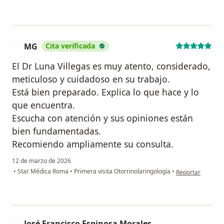
MG
Cita verificada
M
El Dr Luna Villegas es muy atento, considerado,
meticuloso y cuidadoso en su trabajo.
Está bien preparado. Explica lo que hace y lo
que encuentra.
Escucha con atención y sus opiniones están
bien fundamentadas.
Recomiendo ampliamente su consulta.
12 de marzo de 2026
en opinión del u
•
Star Médica Roma
•
Primera visita Otorrinolaringología
•
Reportar
José Francisco Espinosa Morales
J