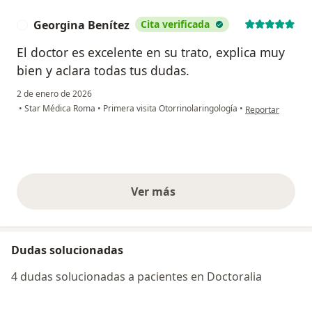
Georgina Benítez
Cita verificada
G
El doctor es excelente en su trato, explica muy
bien y aclara todas tus dudas.
2 de enero de 2026
en opinión del u
•
Star Médica Roma
•
Primera visita Otorrinolaringología
•
Reportar
Ver más
opiniones anteriores
Dudas solucionadas
4 dudas solucionadas a pacientes en Doctoralia