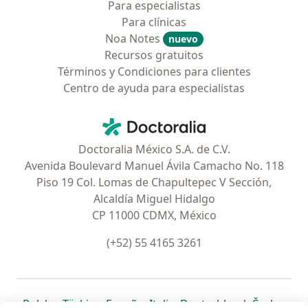
Para especialistas
Para clínicas
Noa Notes
nuevo
Recursos gratuitos
Términos y Condiciones para clientes
Centro de ayuda para especialistas
Contacto
Doctoralia - Página de inicio
Doctoralia México S.A. de C.V.
Avenida Boulevard Manuel Ávila Camacho No. 118
Piso 19 Col. Lomas de Chapultepec V Sección,
Alcaldía Miguel Hidalgo
CP 11000 CDMX, México
(+52) 55 4165 3261
se abre en una nueva pestaña
se abre en una nueva pestaña
se abre en una nueva pestaña
se abre en una nueva pes
se abre en 
se a
Polska
,
Türkiye
,
España
,
Italia
,
Deutschland
,
Česko
,