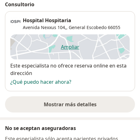
Consultorio
Hospital Hospitaria
Avenida Nexxus 104,,
General Escobedo
66055
Ampliar
se abre en una nueva pestañ
Disponibilidad
Este especialista no ofrece reserva online en esta
dirección
¿Qué puedo hacer ahora?
Mostrar más detalles
sobre la dirección
No se aceptan aseguradoras
Este especialista sólo acepta pacientes privados.