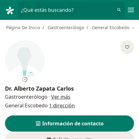
Men
¿Qué estás buscando?
Página De Inicio
Gastroenterólogo
General Escobedo
Cam
Dr.
Alberto Zapata Carlos
sobre las especializaciones
Gastroenterólogo
·
Ver más
General Escobedo
1 dirección
Información de contacto