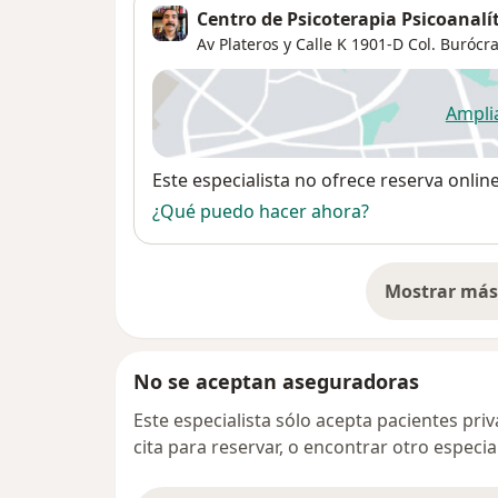
Centro de Psicoterapia Psicoanalí
Av Plateros y Calle K 1901-D Col. Burócra
Ampli
se
Disponibilidad
Este especialista no ofrece reserva onlin
¿Qué puedo hacer ahora?
Mostrar más 
so
No se aceptan aseguradoras
Este especialista sólo acepta pacientes pr
cita para reservar, o encontrar otro especi