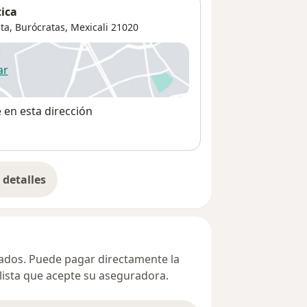
tica
ta,
Burócratas
,
Mexicali
21020
ar
 abre en una nueva pestaña
e en esta dirección
detalles
bre la dirección
ivados. Puede pagar directamente la
alista que acepte su aseguradora.