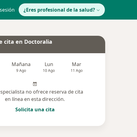
 sesión
¿Eres profesional de la salud?
 cita en Doctoralia
Mañana
Lun
Mar
Mié
Jue
9 Ago
10 Ago
11 Ago
12 Ago
13 Ag
especialista no ofrece reserva de cita
en línea en esta dirección.
Solicita una cita