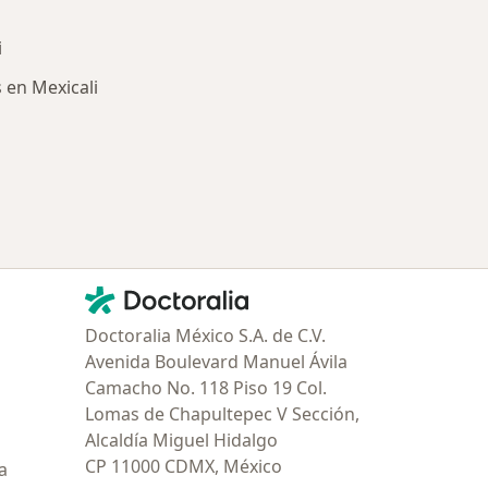
i
 en Mexicali
ría: Enfermedades más tratadas
Contacto
Doctoralia - Página de inicio
Doctoralia México S.A. de C.V.
Avenida Boulevard Manuel Ávila
Camacho No. 118 Piso 19 Col.
Lomas de Chapultepec V Sección,
Alcaldía Miguel Hidalgo
CP 11000 CDMX, México
a