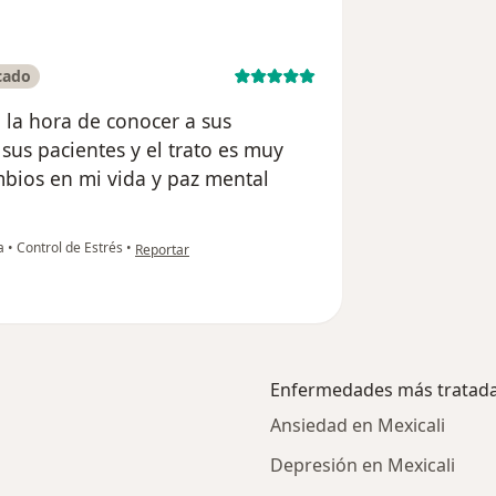
cado
 la hora de conocer a sus
sus pacientes y el trato es muy
bios en mi vida y paz mental
en opinión del usuario Gaston CM
ca
•
Control de Estrés
•
Reportar
Enfermedades más tratad
Ansiedad en Mexicali
Depresión en Mexicali