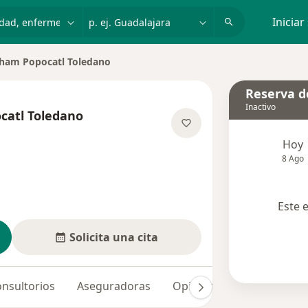
dad, enfermedad o nombre
p. ej. Guadalajara
Iniciar
ham Popocatl Toledano
e ciudad
Reserva de
Inactivo
catl Toledano
e las especializaciones
Hoy
8 Ago
Este 
Solicita una cita
nsultorios
Aseguradoras
Opiniones (1)