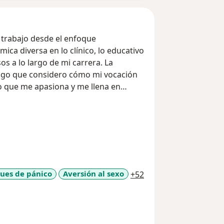
y trabajo desde el enfoque
ica diversa en lo clínico, lo educativo
os a lo largo de mi carrera. La
 algo que considero cómo mi vocación
o que me apasiona y me llena en
a11y_sr_more_diseas
ues de pánico
Aversión al sexo
+52