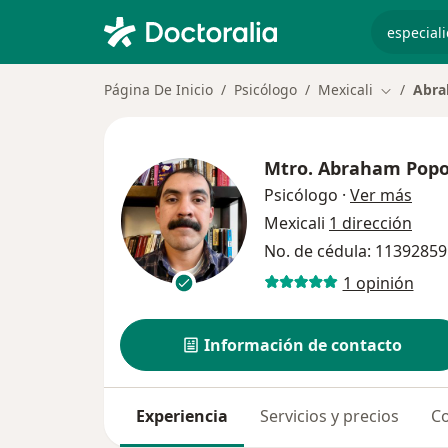
especiali
Página De Inicio
Psicólogo
Mexicali
Abra
Cambiar d
Mtro.
Abraham Popo
sobr
Psicólogo
·
Ver más
Mexicali
1 dirección
No. de cédula: 11392859
1 opinión
Información de contacto
Experiencia
Servicios y precios
Co