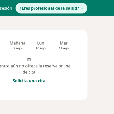
 sesión
¿Eres profesional de la salud?
Mañana
Lun
Mar
Mié
Jue
9 Ago
10 Ago
11 Ago
12 Ago
13 Ag
entro aún no ofrece la reserva online
de cita
Solicita una cita