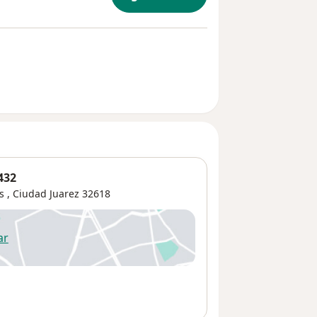
432
as
,
Ciudad Juarez
32618
ar
 abre en una nueva pestaña