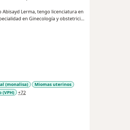
co Abisayd Lerma, tengo licenciatura en
cialidad en Ginecología y obstetricia
olegio mexicano de especialistas en
amos con diplomados en menopausia y
al (monalisa)
Miomas uterinos
a11y_sr_more_diseases
 (VPH)
+72