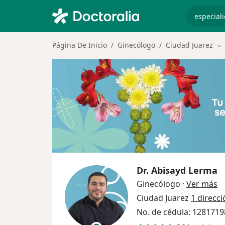
especiali
Página De Inicio
Ginecólogo
Ciudad Juarez
Ca
Dr.
Abisayd Lerma
so
Ginecólogo
·
Ver más
Ciudad Juarez
1 direcci
No. de cédula: 128171