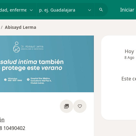
dad, enfermedad o nombre
p. ej. Guadalajara
Iniciar
Abisayd Lerma
mbiar de ciudad
Hoy
8 Ago
Este c
bre las especializaciones
ón
98 10490402