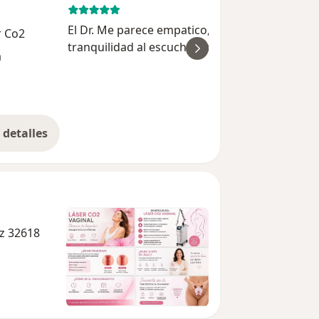
May 17, 
El Dr. Me parece empatico, sereno y da
r Co2
tranquilidad al escuchar sus explicaciones. Ha
a
ver
resuelto todas mis dudas en cada consulta e
incluso en seguimiento por WhatsApp lo cual
brinda la seguridad de ...
detalles
bre la experiencia
ez 32618