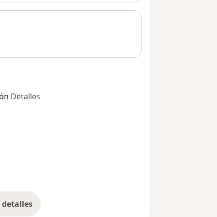
ión
Detalles
detalles
bre la dirección