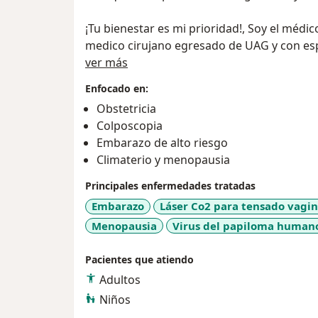
¡Tu bienestar es mi prioridad!, Soy el médi
medico cirujano egresado de UAG y con espe
Sobre mí
en UACJ, cuento con certificación ante el C
ver más
Ginecología y Obstetricia, Asimismo cont
Enfocado en:
colposcopia.
Obstetricia
Colposcopia
Embarazo de alto riesgo
Climaterio y menopausia
Principales enfermedades tratadas
Embarazo
Láser Co2 para tensado vagin
Menopausia
Virus del papiloma humano
Pacientes que atiendo
Adultos
Niños