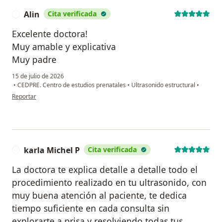
Alin
Cita verificada
A
Excelente doctora!
Muy amable y explicativa
Muy padre
15 de julio de 2026
•
CEDPRE. Centro de estudios prenatales
•
Ultrasonido estructural
•
en opinión del usuario Alin
Reportar
karla Michel P
Cita verificada
K
La doctora te explica detalle a detalle todo el
procedimiento realizado en tu ultrasonido, con
muy buena atención al paciente, te dedica
tiempo suficiente en cada consulta sin
explorarte a prisa y resolviendo todas tus