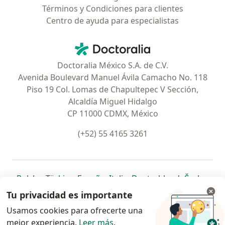
Términos y Condiciones para clientes
Centro de ayuda para especialistas
Contacto
Doctoralia - Página de inicio
Doctoralia México S.A. de C.V.
Avenida Boulevard Manuel Ávila Camacho No. 118
Piso 19 Col. Lomas de Chapultepec V Sección,
Alcaldía Miguel Hidalgo
CP 11000 CDMX, México
(+52) 55 4165 3261
se abre en una nueva pestaña
se abre en una nueva pestaña
se abre en una nueva pestaña
se abre en una nueva pes
se abre en 
se a
Polska
,
Türkiye
,
España
,
Italia
,
Deutschland
,
Česko
,
se abre en una nueva pestaña
se abre en una nueva pestaña
se abre en una nueva pestaña
se abre en una nueva p
se abre en 
se abr
Portugal
,
México
,
Chile
,
Brasil
,
Argentina
,
Perú
,
Tu privacidad es importante
se abre en una nueva pe
Colombia
Usamos cookies para ofrecerte una
mejor experiencia.
www.doctoralia.com.mx © 2026 - Encuentra tu
Leer más
.