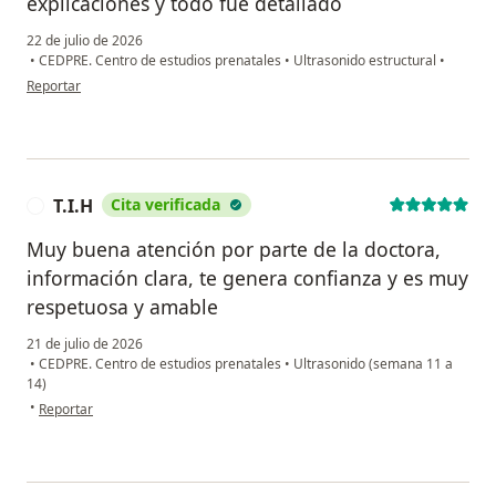
explicaciones y todo fue detallado
22 de julio de 2026
•
CEDPRE. Centro de estudios prenatales
•
Ultrasonido estructural
•
en opinión del usuario Andrea
Reportar
T.I.H
Cita verificada
T
Muy buena atención por parte de la doctora,
información clara, te genera confianza y es muy
respetuosa y amable
21 de julio de 2026
•
CEDPRE. Centro de estudios prenatales
•
Ultrasonido (semana 11 a
14)
en opinión del usuario T.I.H
•
Reportar