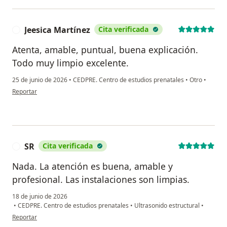
Jeesica Martínez
Cita verificada
J
Atenta, amable, puntual, buena explicación.
Todo muy limpio excelente.
25 de junio de 2026
•
CEDPRE. Centro de estudios prenatales
•
Otro
•
en opinión del usuario Jeesica Martínez
Reportar
SR
Cita verificada
S
Nada. La atención es buena, amable y
profesional. Las instalaciones son limpias.
18 de junio de 2026
•
CEDPRE. Centro de estudios prenatales
•
Ultrasonido estructural
•
en opinión del usuario SR
Reportar