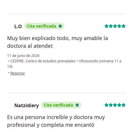
L.O
Cita verificada
L
Muy bien explicado todo, muy amable la
doctora al atender.
11 de junio de 2026
•
CEDPRE. Centro de estudios prenatales
•
Ultrasonido (semana 11 a
14)
en opinión del usuario L.O
•
Reportar
Natzidiery
Cita verificada
N
Es una persona increíble y doctora muy
profesional y completa me encantó