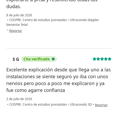
dudas.
8 de julio de 2026
•
CEDPRE. Centro de estudios prenatales
•
Ultrasonido doppler
bienestar fetal
en opinión del usuario karla Michel P
•
Reportar
S G
Cita verificada
S
Excelente explicación desde que llega uno a las
instalaciones se siente seguro yo iba con unos
nervios pero poco a poco me explicaron y ya
fue como agarre confianza
3 de julio de 2026
en opinión del 
•
CEDPRE. Centro de estudios prenatales
•
Ultrasonido 3D
•
Reportar