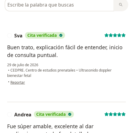
Busca en opiniones
Sva
Cita verificada
S
Buen trato, explicación fácil de entender, inicio
de consulta puntual.
29 de julio de 2026
•
CEDPRE. Centro de estudios prenatales
•
Ultrasonido doppler
bienestar fetal
en opinión del usuario Sva
•
Reportar
Andrea
Cita verificada
A
Fue súper amable, excelente al dar