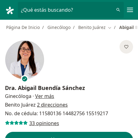
Men
¿Qué estás buscando?
Página De Inicio
Ginecólogo
Benito Juárez
Abigail 
Cambiar de ci
Dra.
Abigail Buendía Sánchez
sobre las especializaciones
Ginecóloga
·
Ver más
Benito Juárez
2 direcciones
No. de cédula: 11580136 14482756 15519217
33 opiniones