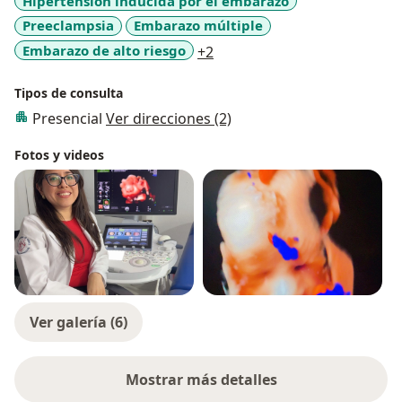
Hipertensión inducida por el embarazo
Preeclampsia
Embarazo múltiple
a11y_sr_more_diseases
Embarazo de alto riesgo
+2
Tipos de consulta
Presencial
Ver direcciones (2)
Fotos y videos
Ver galería (6)
Mostrar más detalles
sobre la experiencia