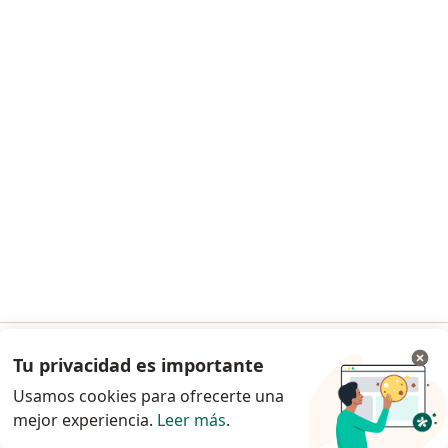
Juárez
Urólogos de BBVA Seguros en Benito Juárez
Pediatras de BBVA Seguros en Benito Juárez
Ver más (13)
Más en esta categoría: Otros especialistas d
Enfermedades más tratadas
Miomas uterinos en Benito Juárez
Embarazo en Benito Juárez
Embarazo de alto riesgo en Benito Juárez
Virus del papiloma humano (VPH) en Benito Juárez
Menopausia en Benito Juárez
Tu privacidad es importante
Ir a la app
Usamos cookies para ofrecerte una
Ver más (15)
mejor experiencia.
Leer más
.
Más en esta categoría: Enfermedades más tr
Continuar en el navegador