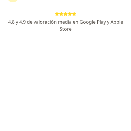
314 opiniones
Especialista de confianza
4.8 y 4.9 de valoración media en Google Play y Apple
Avenida Universidad 1080, Ciudad de México
•
Mapa
Store
ALENNA. HOSPITAL ANGELES UNIVERSIDAD
Acepta BBVA Seguros
Primera visita Ginecología y Obstetricia
Este especialista no ofrece reserva de cita en línea en esta dirección.
Solicita una cita