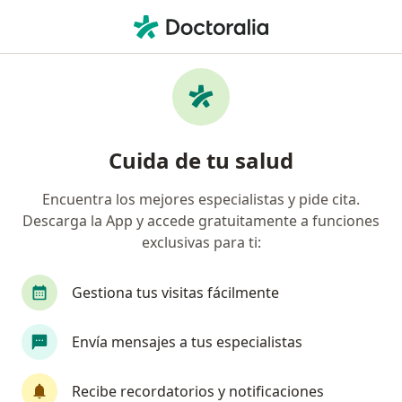
Men
Ginecólogo • Benito Juárez, Distrito Federal DF
Filtros
Seguro:
BBVA Seguros
Ginecólogos recomendados de BBVA
Cuida de tu salud
Seguros en Benito Juárez
Encuentra los mejores especialistas y pide cita.
Descarga la App y accede gratuitamente a funciones
exclusivas para ti:
Gestiona tus visitas fácilmente
Envía mensajes a tus especialistas
Destacado
Dra. Yasiu Bustamante Quan
Recibe recordatorios y notificaciones
Ginecólogo