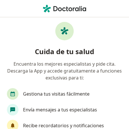
Men
Ginecólogo • Roma Norte, Benito Juárez, Distrito Federal DF
Filtros
Seguro
Mapa
Ginecólogos en Roma Norte, Benito Juárez
Cuida de tu salud
Encuentra los mejores especialistas y pide cita.
Descarga la App y accede gratuitamente a funciones
exclusivas para ti:
Gestiona tus visitas fácilmente
Destacado
Envía mensajes a tus especialistas
Elizabeth Varela Mondragón
·
Ver más
Ginecólogo
Recibe recordatorios y notificaciones
551 opiniones