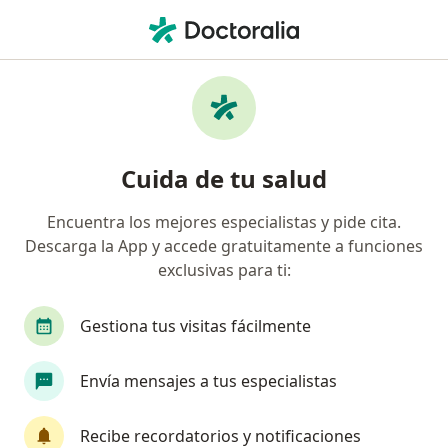
Men
Seguros Atlas • Zapopan, Jalisco
Filtros
Seguro:
Seguros Atlas
Doctores recomendados de Seguros Atlas
Cuida de tu salud
en Zapopan
Encuentra los mejores especialistas y pide cita.
Descarga la App y accede gratuitamente a funciones
¿Qué especialidad estás buscando?
exclusivas para ti:
Cirujano general
Ortopedista
Traumatól
Gestiona tus visitas fácilmente
Envía mensajes a tus especialistas
Recibe recordatorios y notificaciones