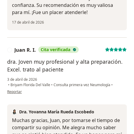
confianza. Su recomendación es muy valiosa
para mí. ¡Fue un placer atenderle!
17 de abril de 2026
Juan R. I.
Cita verificada
J
dra. Joven muy profesional y alta preparación.
Excel. trato al paciente
3 de abril de 2026
•
Briyam Florida Del Valle
•
Consulta primera vez Neumología
•
en opinión del usuario Juan R. I.
Reportar
Dra. Yovanna María Rueda Escobedo
Muchas gracias, Juan, por tomarse el tiempo de
compartir su opinión. Me alegra mucho saber