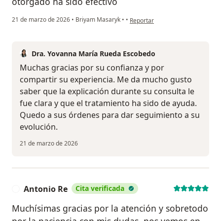
otorgado ha sido efectivo
en opinión del usuario Cuenta el
21 de marzo de 2026
•
Briyam Masaryk
•
•
Reportar
Dra. Yovanna María Rueda Escobedo
Muchas gracias por su confianza y por
compartir su experiencia. Me da mucho gusto
saber que la explicación durante su consulta le
fue clara y que el tratamiento ha sido de ayuda.
Quedo a sus órdenes para dar seguimiento a su
evolución.
21 de marzo de 2026
Antonio Re
Cita verificada
A
Muchísimas gracias por la atención y sobretodo
por la paciencia con mis dudas, nos vemos en