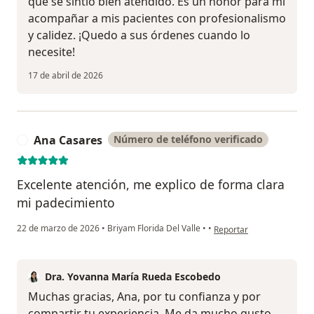
que se sintió bien atendido. Es un honor para mí
acompañar a mis pacientes con profesionalismo
y calidez. ¡Quedo a sus órdenes cuando lo
necesite!
17 de abril de 2026
Ana Casares
Número de teléfono verificado
A
Excelente atención, me explico de forma clara
mi padecimiento
en opinión del usuario A
22 de marzo de 2026
•
Briyam Florida Del Valle
•
•
Reportar
Dra. Yovanna María Rueda Escobedo
Muchas gracias, Ana, por tu confianza y por
compartir tu experiencia. Me da mucho gusto