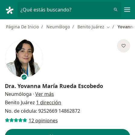
Men
¿Qué estás buscando?
Página De Inicio
Neumólogo
Benito Juárez
Yovanna
Cambiar de c
Dra.
Yovanna María Rueda Escobedo
sobre las especializaciones
Neumóloga
·
Ver más
Benito Juárez
1 dirección
No. de cédula: 9252669 14862872
12 opiniones