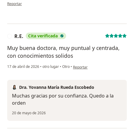
en opinión del usuario JVH
Reportar
R.E.
Cita verificada
R
Muy buena doctora, muy puntual y centrada,
con conocimientos solidos
en opinión del usuario R.E.
17 de abril de 2026
•
otro lugar
•
Otro
•
Reportar
Dra. Yovanna María Rueda Escobedo
Muchas gracias por su confianza. Quedo a la
orden
20 de mayo de 2026