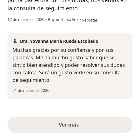
la consulta de seguimiento.
en opinión del usuario Antonio Re
17 de marzo de 2026
•
Briyam Santa Fe
•
•
Reportar
Dra. Yovanna María Rueda Escobedo
Muchas gracias por su confianza y por sus
palabras. Me da mucho gusto saber que se
sintió bien atendido y poder resolver sus dudas
con calma. Será un gusto verle en su consulta
de seguimiento.
21 de marzo de 2026
Ver más
opiniones anteriores