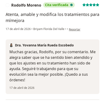
Rodolfo Moreno
Cita verificada
R
Atenta, amable y modifica los tratamientos para
mímejora
en opinión del usuario Rod
17 de abril de 2026
•
Briyam Florida Del Valle
•
•
Reportar
Dra. Yovanna María Rueda Escobedo
Muchas gracias, Rodolfo, por su comentario. Me
alegra saber que se ha sentido bien atendido y
que los ajustes en su tratamiento han sido de
ayuda. Seguiré trabajando para que su
evolución sea la mejor posible. ¡Quedo a sus
órdenes!
17 de abril de 2026