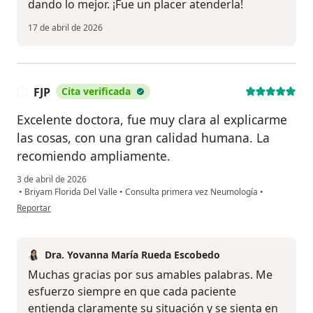
dando lo mejor. ¡Fue un placer atenderla!
17 de abril de 2026
FJP
Cita verificada
F
Excelente doctora, fue muy clara al explicarme
las cosas, con una gran calidad humana. La
recomiendo ampliamente.
3 de abril de 2026
•
Briyam Florida Del Valle
•
Consulta primera vez Neumología
•
en opinión del usuario FJP
Reportar
Dra. Yovanna María Rueda Escobedo
Muchas gracias por sus amables palabras. Me
esfuerzo siempre en que cada paciente
entienda claramente su situación y se sienta en