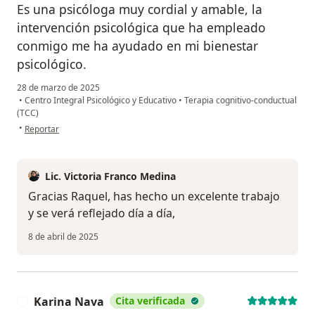
Es una psicóloga muy cordial y amable, la
intervención psicológica que ha empleado
conmigo me ha ayudado en mi bienestar
psicológico.
28 de marzo de 2025
•
Centro Integral Psicológico y Educativo
•
Terapia cognitivo-conductual
(TCC)
en opinión del usuario RAQUE
•
Reportar
Lic. Victoria Franco Medina
Gracias Raquel, has hecho un excelente trabajo
y se verá reflejado día a día,
8 de abril de 2025
Karina Nava
Cita verificada
K