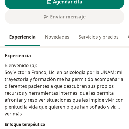
Agendar cita
Enviar mensaje
Experiencia
Novedades
Servicios y precios
Experiencia
Bienvenido-(a):
Soy Victoria Franco, Lic. en psicología por la UNAM; mi
trayectoria y formación me ha permitido acompañar a
diferentes pacientes a que descubran sus propios
recursos y herramientas internas, que les permita
afrontar y resolver situaciones que les impide vivir con
plenitud la vida que quieren o que han soñado vivir.
Sobre mí
Enfoque: cognitivo-conductual, terapia sistémetica
ver más
breve e hipnosis eriksoniana.
Enfoque terapéutico
Manejo de estrés, depresión, ansiedad, estrés