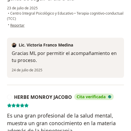
23 de julio de 2025
•
Centro Integral Psicológico y Educativo
•
Terapia cognitivo-conductual
(TCC)
en opinión del usuario Mld
•
Reportar
Lic. Victoria Franco Medina
Gracias ML por permitir el acompañamiento en
tu proceso.
24 de julio de 2025
HERBE MONROY JACOBO
Cita verificada
H
Es una gran profesional de la salud mental,
muestra un gran conocimiento en la materia
además de la hipnoterapia