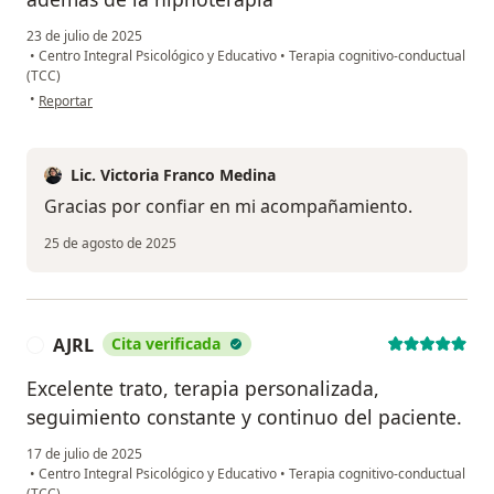
23 de julio de 2025
•
Centro Integral Psicológico y Educativo
•
Terapia cognitivo-conductual
(TCC)
en opinión del usuario HERBE MONROY JACOBO
•
Reportar
Lic. Victoria Franco Medina
Gracias por confiar en mi acompañamiento.
25 de agosto de 2025
AJRL
Cita verificada
A
Excelente trato, terapia personalizada,
seguimiento constante y continuo del paciente.
17 de julio de 2025
•
Centro Integral Psicológico y Educativo
•
Terapia cognitivo-conductual
(TCC)