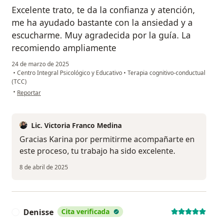
Excelente trato, te da la confianza y atención,
me ha ayudado bastante con la ansiedad y a
escucharme. Muy agradecida por la guía. La
recomiendo ampliamente
24 de marzo de 2025
•
Centro Integral Psicológico y Educativo
•
Terapia cognitivo-conductual
(TCC)
en opinión del usuario Karina Nava
•
Reportar
Lic. Victoria Franco Medina
Gracias Karina por permitirme acompañarte en
este proceso, tu trabajo ha sido excelente.
8 de abril de 2025
Denisse
Cita verificada
D