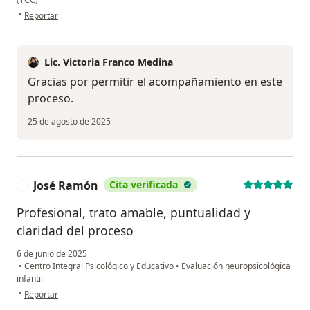
en opinión del usuario AJRL
•
Reportar
Lic. Victoria Franco Medina
Gracias por permitir el acompañamiento en este
proceso.
25 de agosto de 2025
José Ramón
Cita verificada
J
Profesional, trato amable, puntualidad y
claridad del proceso
6 de junio de 2025
•
Centro Integral Psicológico y Educativo
•
Evaluación neuropsicológica
infantil
en opinión del usuario José Ramón
•
Reportar