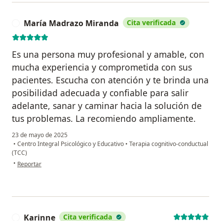
María Madrazo Miranda
Cita verificada
M
Es una persona muy profesional y amable, con
mucha experiencia y comprometida con sus
pacientes. Escucha con atención y te brinda una
posibilidad adecuada y confiable para salir
adelante, sanar y caminar hacia la solución de
tus problemas. La recomiendo ampliamente.
23 de mayo de 2025
•
Centro Integral Psicológico y Educativo
•
Terapia cognitivo-conductual
(TCC)
en opinión del usuario María Madrazo Miranda
•
Reportar
Karinne
Cita verificada
K