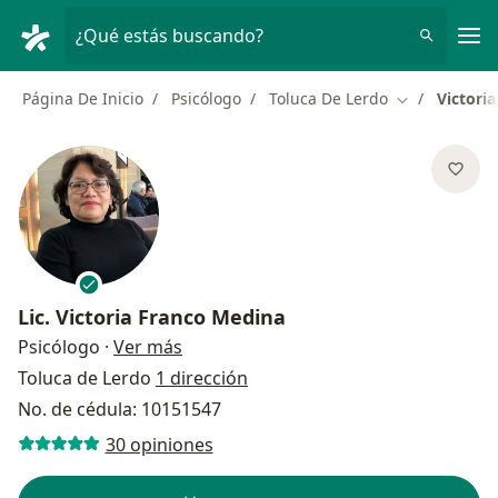
Men
¿Qué estás buscando?
Página De Inicio
Psicólogo
Toluca De Lerdo
Victori
Cambiar de c
Lic.
Victoria Franco Medina
sobre las especializaciones
Psicólogo
·
Ver más
Toluca de Lerdo
1 dirección
No. de cédula: 10151547
30 opiniones