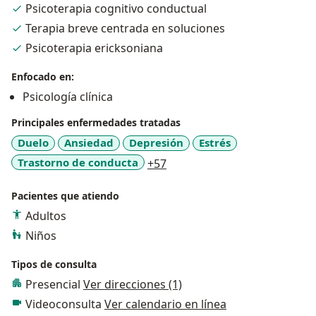
Psicoterapia cognitivo conductual
postraumatico, miedos y fobias, TOC.
Terapia breve centrada en soluciones
Adolescentes y adultos.
Psicoterapia ericksoniana
Enfocado en:
Psicología clínica
Principales enfermedades tratadas
Duelo
Ansiedad
Depresión
Estrés
a11y_sr_more_diseases
Trastorno de conducta
+57
Pacientes que atiendo
Adultos
Niños
Tipos de consulta
Presencial
Ver direcciones (1)
Videoconsulta
Ver calendario en línea