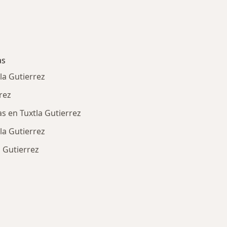
as
la Gutierrez
rez
as en Tuxtla Gutierrez
la Gutierrez
a Gutierrez
ría: Enfermedades más tratadas