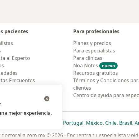
os pacientes
Para profesionales
listas
Planes y precios
s
Para especialistas
ta al Experto
Para clínicas
os
Noa Notes
nuevo
medades
Recursos gratuitos
tas Frecuentes
Términos y Condiciones par
ión para móvil
clientes
ara pacientes
Centro de ayuda para especi
e
na mejor experiencia.
ueva pestaña
en una nueva pestaña
e abre en una nueva pestaña
se abre en una nueva pestaña
se abre en una nueva pestaña
se abre en una nueva pestaña
se abre en una nueva p
se abre en una
se abre e
se
Italia
,
Deutschland
,
Česko
,
Portugal
,
México
,
Chile
,
Brasil
,
A
doctoralia.com.mx © 2026 - Encuentra tu especialista y pide