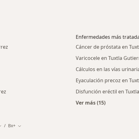
Enfermedades más tratad
rrez
Cáncer de próstata en Tuxt
Varicocele en Tuxtla Gutier
Cálculos en las vías urinari
Eyaculación precoz en Tuxt
rez
Disfunción eréctil en Tuxtl
Ver más (15)
alistas de BX+
Más en esta catego
Bx+
ambiar de ciudad
Cambiar de ciudad