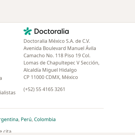
Contacto
Doctoralia - Página de inicio
Doctoralia México S.A. de C.V.
Avenida Boulevard Manuel Ávila
Camacho No. 118 Piso 19 Col.
Lomas de Chapultepec V Sección,
Alcaldía Miguel Hidalgo
CP 11000 CDMX, México
a
(+52) 55 4165 3261
alistas
estaña
 nueva pestaña
n una nueva pestaña
 abre en una nueva pestaña
se abre en una nueva pestaña
se abre en una nueva pestaña
se abre en una nueva pestaña
rgentina
,
Perú
,
Colombia
 cita