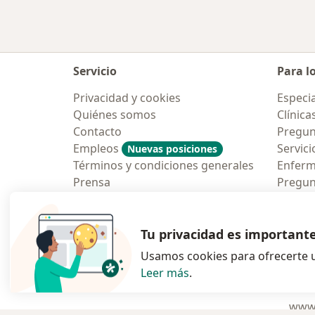
Servicio
Para l
Privacidad y cookies
Especia
Quiénes somos
Clínica
Contacto
Pregun
Empleos
Servici
Nuevas posiciones
Términos y condiciones generales
Enfer
Prensa
Pregun
Aplicac
Blog p
Tu privacidad es important
Usamos cookies para ofrecerte u
Leer más
.
se abre en una n
se abre 
s
Polska
,
Türkiye
,
España
,
www.