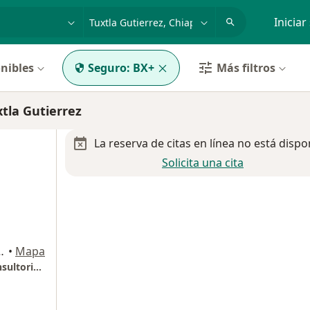
dad, enfermedad o nombre
p. ej. Guadalajara
Iniciar
nibles
Seguro:
BX+
Más filtros
tla Gutierrez
La reserva de citas en línea no está dispo
Solicita una cita
edas 305, Tuxtla Gutierrez
•
Mapa
Centro médico materno infantil CEMMI (Consultorio 103)