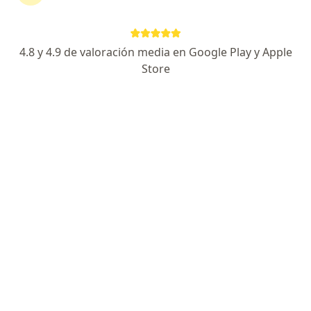
125 opiniones
Experto en Cirugía Láser de próstata ( HOLEP)
4.8 y 4.9 de valoración media en Google Play y Apple
Experto en Cirugía Robótica
Store
Atención personalizada y de calidad
Dirección
En línea
Calzada Acoxpa 430, Tlalpan
•
Mapa
Hospital Ángeles Acoxpa Consultorio 220
Consulta en línea
$1,400
Este especialista no ofrece reserva de cita en línea en esta dirección.
Solicita una cita