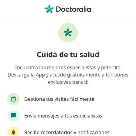
Men
Urólogo • Ejido Viejo De Santa Úrsula Coapa, Tlalpan, CDMX
Filtros
Seguro
Mapa
Urólogos en Ejido Viejo De Santa Úrsula
Cuida de tu salud
Coapa, Tlalpan
Encuentra los mejores especialistas y pide cita.
Descarga la App y accede gratuitamente a funciones
exclusivas para ti:
Gestiona tus visitas fácilmente
Envía mensajes a tus especialistas
Pago en línea
Pagos a meses disponibles
Dr. Carlos Alberto González Espinosa
Recibe recordatorios y notificaciones
·
Ver más
Urólogo