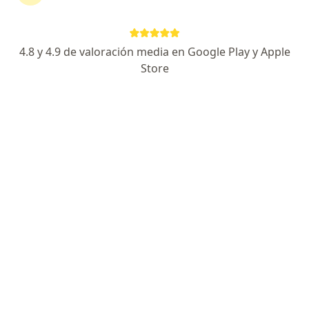
Dirección
En línea
4.8 y 4.9 de valoración media en Google Play y Apple
La colonia Dra. Paty Sánchez, Talpa de Allende
•
Mapa
Store
Consultorio Talpa
Acepta Banorte Seguros
Consulta en línea
Este especialista no ofrece reserva de cita en línea en esta dirección.
Solicita una cita
Búsquedas relacionadas
Enfermedades más tratadas
Cálculos en las vías urinarias en Talpa de Allende
Cáncer de próstata en Talpa de Allende