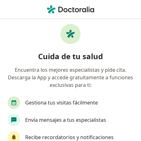
Men
Urólogo • Talpa de Allende, Jalisco
Filtros
Seguro:
Banorte Seguros
Urólogos recomendados de Banorte
Cuida de tu salud
Seguros en Talpa de Allende
Encuentra los mejores especialistas y pide cita.
Descarga la App y accede gratuitamente a funciones
exclusivas para ti:
Gestiona tus visitas fácilmente
Envía mensajes a tus especialistas
Dr. Héctor Remess
·
Ver más
Urólogo
Recibe recordatorios y notificaciones
265 opiniones